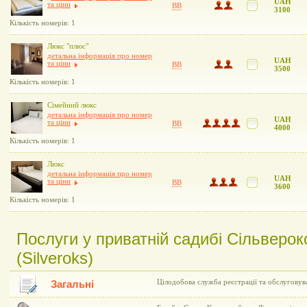
UAH
та ціни
BB
3100
Кількість номерів: 1
Люкс "плюс"
детальна інформація про номер
UAH
та ціни
BB
3500
Кількість номерів: 1
Сімейний люкс
детальна інформація про номер
UAH
та ціни
BB
4000
Кількість номерів: 1
Люкс
детальна інформація про номер
UAH
та ціни
BB
3600
Кількість номерів: 1
Послуги у приватній садибі Сільверокс
(Silveroks)
Цілодобова служба реєстрації та обслуговув
Загальні