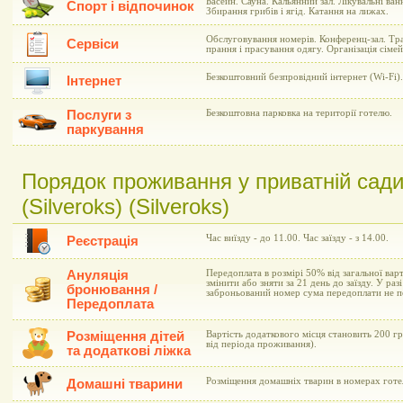
Басейн. Сауна. Кальянний зал. Лікувальні ва
Спорт і відпочинок
Збирання грибів і ягід. Катання на лижах.
Обслуговування номерів. Конференц-зал. Тра
Сервіси
прання і прасування одягу. Організація сіме
Безкоштовний безпровідний інтернет (Wi-Fi).
Інтернет
Послуги з
Безкоштовна парковка на території готелю.
паркування
Порядок проживання у приватній сади
(Silveroks) (Silveroks)
Час виїзду - до 11.00. Час заїзду - з 14.00.
Реєстрація
Ануляція
Передоплата в розмірі 50% від загальної вар
змінити або зняти за 21 день до заїзду. У раз
бронювання /
заброньований номер сума передоплати не п
Передоплата
Розміщення дітей
Вартість додаткового місця становить 200 гр
від періода проживання).
та додаткові ліжка
Розміщення домашніх тварин в номерах готе
Домашні тварини