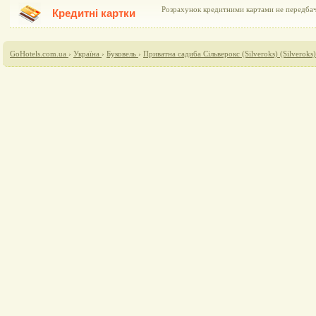
Розрахунок кредитними картами не передба
Кредитні картки
GoHotels.com.ua
›
Україна
›
Буковель
›
Приватна садиба Сільверокс (Silveroks) (Silveroks)