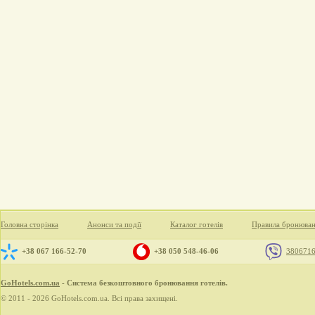
Головна сторінка
Анонси та події
Каталог готелів
Правила бронюва
+38 067 166-52-70
+38 050 548-46-06
380671
GoHotels.com.ua
- Система безкоштовного бронювання готелів.
© 2011 - 2026 GoHotels.com.ua. Всі права захищені.