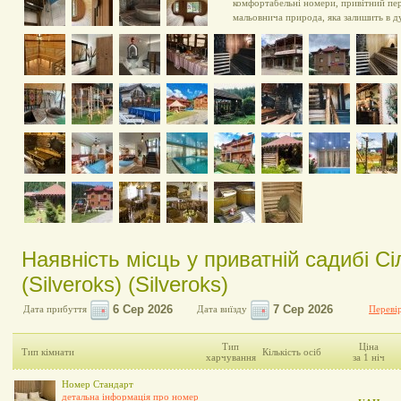
комфортабельні номери, привітний пер
мальовнича природа, яка залишить в ду
Наявність місць у приватній садибі С
(Silveroks) (Silveroks)
Дата прибуття
Дата виїзду
Перевір
Тип
Ціна
Тип кімнати
Кількість осіб
харчування
за 1 ніч
Номер Стандарт
детальна інформація про номер