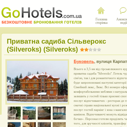
Головна
Анонси
сторінка
події
Приватна садиба Сільверокс
(Silveroks) (Silveroks)
Буковель
,
вулиця Карпат
Всього в 3,5 км від гірськолижного к
приватна садиба "Silveroks". Готель чу
сім'єю, так і для романтичного відпочи
буде запропоновані наступні категорії
Сімейний люкс, Люкс. Всі номери офор
комфортабельними меблями з натуральн
залишить у гостей тільки приємні спо
послуг відпочиваючих - ресторан де г
смачні страви національної кухні і р
послуг гостей паркінг і зона з мангало
каміном. Відпочиваючі можуть відвіда
бочки». Персонал готелю приділить ча
того, для зручності клієнтів, трансфер 