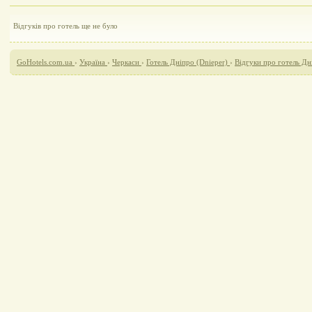
Відгуків про готель ще не було
GoHotels.com.ua
›
Україна
›
Черкаси
›
Готель Дніпро (Dnieper)
›
Відгуки про готель Дн