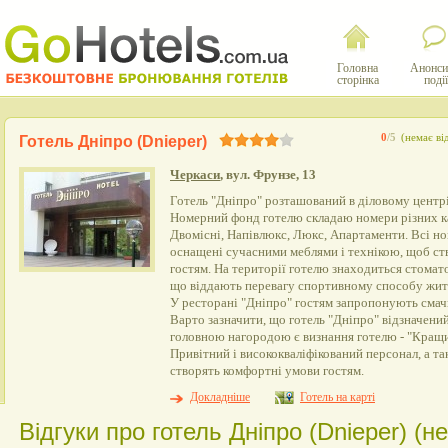
Головна
Анонси
сторінка
події
0
/5
(немає ві
Готель Дніпро (Dnieper)
Черкаси
, вул. Фрунзе, 13
Готель "Дніпро" розташований в діловому центрі м
Номерний фонд готелю складаю номери різних ка
Двомісні, Напівлюкс, Люкс, Апартаменти. Всі но
оснащені сучасними меблями і технікою, щоб с
гостям. На території готелю знаходиться стомато
що віддають перевагу спортивному способу житт
У ресторані "Дніпро" гостям запропонують смачн
Варто зазначити, що готель "Дніпро" відзначени
головною нагородою є визнання готелю - "Кращи
Привітний і висококваліфікований персонал, а т
створять комфортні умови гостям.
Докладніше
Готель на карті
Відгуки про готель Дніпро (Dnieper) (не