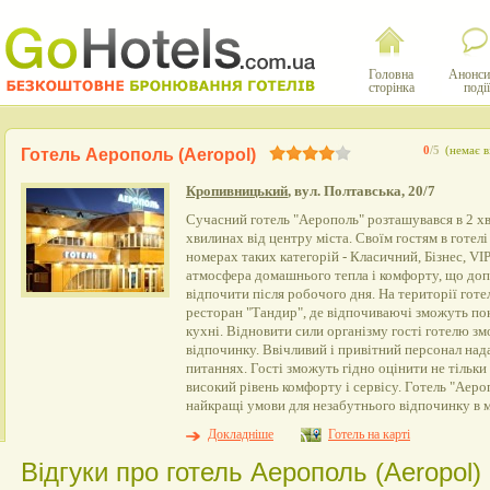
Головна
Анонси
сторінка
події
0
/5
(немає в
Готель Аерополь (Aeropol)
Кропивницький
, вул. Полтавська, 20/7
Сучасний готель "Аерополь" розташувався в 2 хви
хвилинах від центру міста. Своїм гостям в готел
номерах таких категорій - Класичний, Бізнес, V
атмосфера домашнього тепла і комфорту, що доп
відпочити після робочого дня. На території го
ресторан "Тандир", де відпочиваючі зможуть по
кухні. Відновити сили організму гості готелю зм
відпочинку. Ввічливий і привітний персонал над
питаннях. Гості зможуть гідно оцінити не тільки
високий рівень комфорту і сервісу. Готель "Аеро
найкращі умови для незабутнього відпочинку в м
Докладніше
Готель на карті
Відгуки про готель Аерополь (Aeropol) 