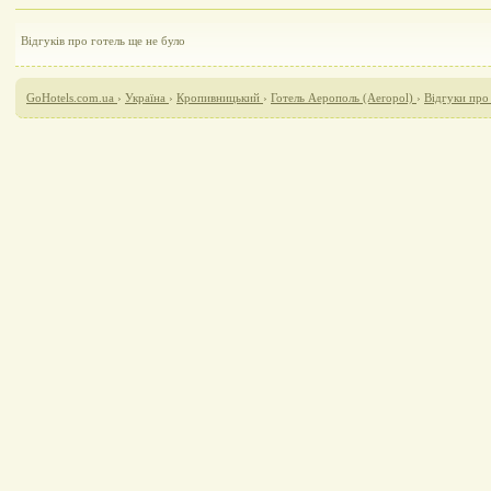
Відгуків про готель ще не було
GoHotels.com.ua
›
Україна
›
Кропивницький
›
Готель Аерополь (Aeropol)
›
Відгуки про