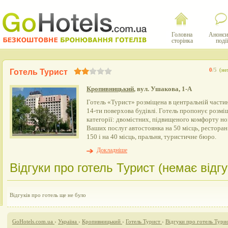
Головна
Анонси
сторінка
події
0
/5
(не
Готель Турист
Кропивницький
, вул. Ушакова, 1-А
Готель «Турист» розміщена в центральній частині
14-ти поверхова будівлі. Готель пропонує розмі
категорії: двомістних, підвищеного комфорту но
Ваших послуг автостоянка на 50 місць, ресторан
150 і на 40 місць, пральня, туристичне бюро.
Докладніше
Відгуки про готель Турист (немає відгу
Відгуків про готель ще не було
GoHotels.com.ua
›
Україна
›
Кропивницький
›
Готель Турист
›
Відгуки про готель Тури