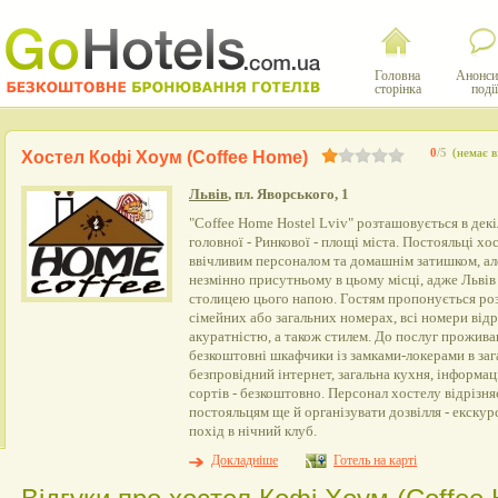
Головна
Анонси
сторінка
події
0
/5
(немає в
Хостел Кофі Хоум (Coffee Home)
Львів
, пл. Яворського, 1
"Coffee Home Hostel Lviv" розташовується в дек
головної - Ринкової - площі міста. Постояльці хо
ввічливим персоналом та домашнім затишком, але
незмінно присутньому в цьому місці, адже Львів
столицею цього напою. Гостям пропонується роз
сімейних або загальних номерах, всі номери від
акуратністю, а також стилем. До послуг прожив
безкоштовні шкафчики із замками-локерами в заг
безпровідний інтернет, загальна кухня, інформаці
сортів - безкоштовно. Персонал хостелу відрізн
постояльцям ще й організувати дозвілля - екскур
похід в нічний клуб.
Докладніше
Готель на карті