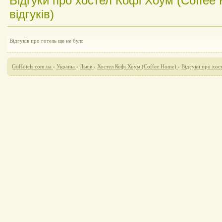
Відгуки про хостел Кофі Хоум (Coffee
відгуків)
Відгуків про готель ще не було
GoHotels.com.ua
›
Україна
›
Львів
›
Хостел Кофі Хоум (Coffee Home)
›
Відгуки про хос