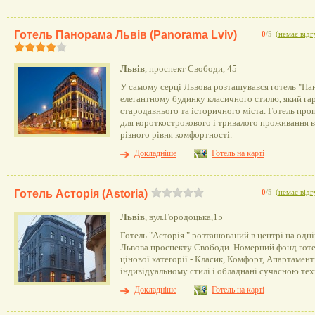
Готель Панорама Львів (Panorama Lviv)
0
/5
(
немає відг
Львів
, проспект Свободи, 45
У самому серці Львова розташувався готель "Пан
елегантному будинку класичного стилю, який г
стародавнього та історичного міста. Готель про
для короткострокового і тривалого проживання
різного рівня комфортності.
Докладніше
Готель на карті
Готель Асторія (Аstoriа)
0
/5
(
немає відг
Львів
, вул.Городоцька,15
Готель "Асторія " розташований в центрі на одні
Львова проспекту Свободи. Номерний фонд готе
цінової категорії - Класик, Комфорт, Апартамент
індивідуальному стилі і обладнані сучасною те
Докладніше
Готель на карті