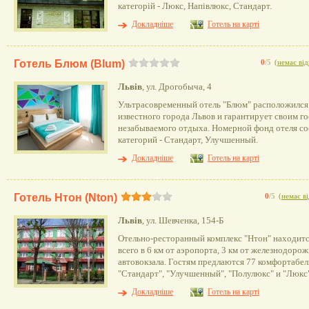
категорій - Люкс, Напівлюкс, Стандарт.
Докладніше
Готель на карті
Готель Блюм (Blum)
0
/5
(
немає від
Львів
, ул. Дрогобыча, 4
Ультрасовременный отель "Блюм" расположился 
известного города Львов и гарантирует своим г
незабываемого отдыха. Номерной фонд отеля сос
категорий - Стандарт, Улучшенный.
Докладніше
Готель на карті
Готель Нтон (Nton)
0
/5
(
немає ві
Львів
, ул. Шевченка, 154-Б
Отельно-ресторанный комплекс "Нтон" находится
вcего в 6 км от аэропорта, 3 км от железнодорожн
автовокзала. Гостям предлаются 77 комфортабе
"Стандарт", "Улучшенный", "Полулюкс" и "Люкс"
Докладніше
Готель на карті