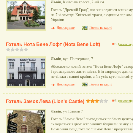
Львів
, Київська трасса, 7-ий км.
Готель "Древній Град", що знаходиться в тихому
на 7 кілометрі Київської траси, є єдиним парком
України.
Докладніше
Готель на карті
Готель Нота Бене Лофт (Nota Bene Loft)
0
/5
(
немає від
Львів
, вул. Пастернака, 7
Абсолютно новий готель "Нота Бене Лофт" створ
і громадського життя міста. Він запрошує для н
не тільки з нашої країни, а й з усіх куточків світу
Докладніше
Готель на карті
Готель Замок Лева (Lion's Castle)
0
/5
(
немає від
Львів
, ул. Глинки 7
Готель "Замок Лева" знаходиться поблизу центру
складається з двох історичних будівель: замку і 
Номерний фонд готелю "Замок Лева" представл