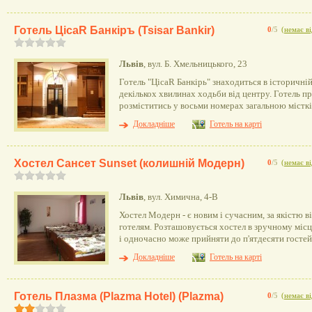
Готель ЦісаR Банкіръ (Tsisar Bankir)
0
/5
(
немає ві
Львів
, вул. Б. Хмельницького, 23
Готель "ЦісаR Банкірь" знаходиться в історичній
декількох хвилинах ходьби від центру. Готель п
розміститись у восьми номерах загальною місткі
Докладніше
Готель на карті
Хостел Сансет Sunset (колишній Модерн)
0
/5
(
немає ві
Львів
, вул. Химична, 4-В
Хостел Модерн - є новим і сучасним, за якістю в
готелям. Розташовується хостел в зручному місц
і одночасно може прийняти до п'ятдесяти гостей
Докладніше
Готель на карті
Готель Плазма (Plazma Hotel) (Plazma)
0
/5
(
немає ві