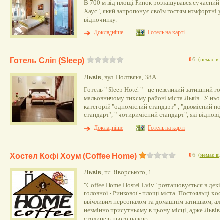
В 700 м від площі Ринок розташувався сучасний
Хаус", який запропонує своїм гостям комфортні
відпочинку.
Докладніше
Готель на карті
Готель Сліп (Sleep)
0
/5
(
немає ві
Львів
, вул. Полтвяна, 38А
Готель " Sleep Hotel " - це невеликий затишний г
мальовничому тихому районі міста Львів . У нь
категорій "одномісний стандарт" , "двомісний п
стандарт", " чотиримісний стандарт", які відпо
Докладніше
Готель на карті
Хостел Кофі Хоум (Coffee Home)
0
/5
(
немає ві
Львів
, пл. Яворського, 1
"Coffee Home Hostel Lviv" розташовується в дек
головної - Ринкової - площі міста. Постояльці хо
ввічливим персоналом та домашнім затишком, ал
незмінно присутньому в цьому місці, адже Льві
столицею цього напою.