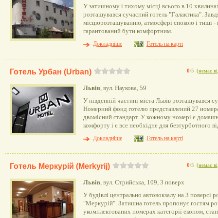
У затишному і тихому місці всього в 10 хвилинах
розташувався сучасний готель "Галактика". Зав
місцюрозташуванню, атмосфері спокою і тиші - 
гарантований бути комфортним.
Докладніше
Готель на карті
Готель Урбан (Urban)
0
/5
(
немає ві
Львів
, вул. Наукова, 59
У південній частині міста Львів розташувався с
Номерний фонд готелю представлений 27 номера
двомісний стандарт. У кожному номері є домашн
комфорту і є все необхідне для безтурботного в
Докладніше
Готель на карті
Готель Меркурій (Merkyrij)
0
/5
(
немає ві
Львів
, вул. Стрийська, 109, 3 поверх
У будівлі центрально автовокзалу на 3 поверсі р
"Меркурій". Затишна готель пропонує гостям ро
укомплектованих номерах категорії економ, стан