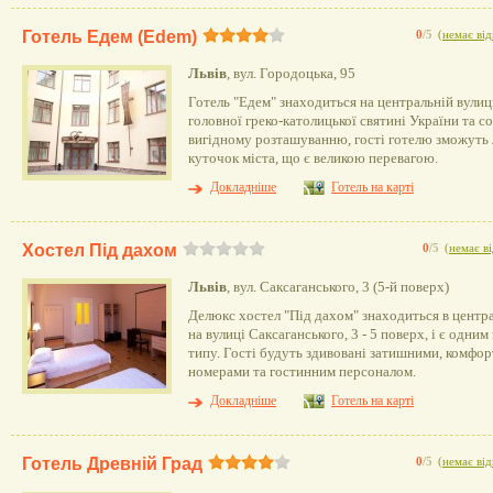
Готель Едем (Edem)
0
/5
(
немає від
Львів
, вул. Городоцька, 95
Готель "Едем" знаходиться на центральній вулиці
головної греко-католицької святині України та 
вигідному розташуванню, гості готелю зможуть л
куточок міста, що є великою перевагою.
Докладніше
Готель на карті
Хостел Під дахом
0
/5
(
немає ві
Львів
, вул. Саксаганського, 3 (5-й поверх)
Делюкс хостел "Під дахом" знаходиться в центра
на вулиці Саксаганського, 3 - 5 поверх, і є одни
типу. Гості будуть здивовані затишними, комфо
номерами та гостинним персоналом.
Докладніше
Готель на карті
Готель Древній Град
0
/5
(
немає від