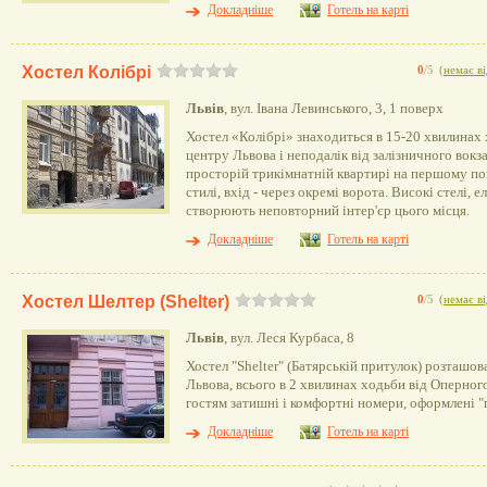
Докладніше
Готель на карті
Хостел Колібрі
0
/5
(
немає ві
Львів
, вул. Івана Левинського, 3, 1 поверх
Хостел «Колібрі» знаходиться в 15-20 хвилинах 
центру Львова і неподалік від залізничного вокз
просторій трикімнатній квартирі на першому по
стилі, вхід - через окремі ворота. Високі стелі,
створюють неповторний інтер'єр цього місця.
Докладніше
Готель на карті
Хостел Шелтер (Shelter)
0
/5
(
немає ві
Львів
, вул. Леся Курбаса, 8
Хостел "Shelter" (Батярській притулок) розташов
Львова, всього в 2 хвилинах ходьби від Оперного
гостям затишні і комфортні номери, оформлені "п
Докладніше
Готель на карті