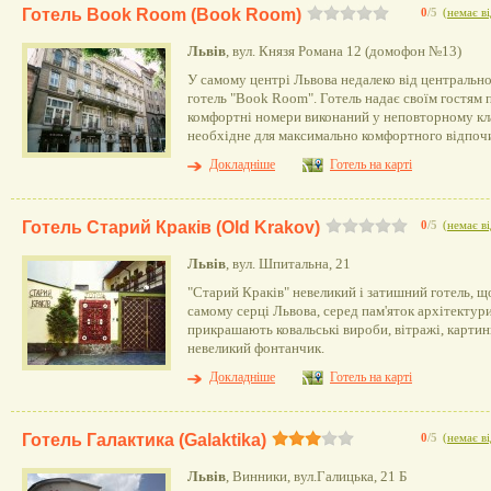
Готель Book Room (Book Room)
0
/5
(
немає ві
Львів
, вул. Князя Романа 12 (домофон №13)
У самому центрі Львова недалеко від центральн
готель "Book Room". Готель надає своїм гостям пр
комфортні номери виконаний у неповторному кл
необхідне для максимально комфортного відпоч
Докладніше
Готель на карті
Готель Старий Краків (Old Krakov)
0
/5
(
немає ві
Львів
, вул. Шпитальна, 21
"Старий Краків" невеликий і затишний готель, щ
самому серці Львова, серед пам'яток архітектури
прикрашають ковальські вироби, вітражі, картин
невеликий фонтанчик.
Докладніше
Готель на карті
Готель Галактика (Galaktika)
0
/5
(
немає ві
Львів
, Винники, вул.Галицька, 21 Б