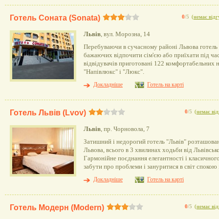
Готель Соната (Sonata)
0
/5
(
немає відг
Львів
, вул. Морозна, 14
Перебуваючи в сучасному районі Львова готель
бажаючих відпочити сім'єю або приїхати під час
відвідувачів приготовані 122 комфортабельних н
"Напівлюкс" і "Люкс".
Докладніше
Готель на карті
Готель Львів (Lvov)
0
/5
(
немає від
Львів
, пр. Чорновола, 7
Затишний і недорогий готель "Львів" розташова
Львова, всього в 3 хвилинах ходьби від Львівськ
Гармонійне поєднання елегантності і класичног
забути про проблеми і зануритися в світ спокою
Докладніше
Готель на карті
Готель Модерн (Modern)
0
/5
(
немає від