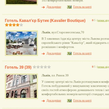
103 комфортабельних номери.
Докладніше
Готель на карті
Готель Кавал'єр Бутик (Kavalier Boutique)
0
/5
(
немає від
Львів
, вул.Старознесенська,70
В 5 хвилинах їзди від центру міста Львова розт
європейського рівня "Кавал'єр", який підкорить 
розкішшю і комфортом.
Докладніше
Готель на карті
Готель 39 (39)
0
/5
(
немає від
Львів
, пл. Ринок 39
У самому центрі міста Львів розташувався комфо
Готель побудований у вишуканому класичному ст
своїх гостей атмосферою домашнього тепла і зат
комфортабельних номерів категорії стандарт, на
Докладніше
Готель на карті