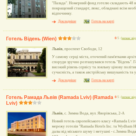
"Палада". Номерний фонд готелю складають 48 но
покращений стандарт, люкс, обладнані всім нео
відпочинку.
Докладніше
Готель на карті
Готель Відень (Wien)
0
/5
(
немає від
Львів
, проспект Свободи, 12
У самому серці міста, оточений пам'ятками архі
споруди зручно розташувався готель "Відень". 
високий рівень сервісу та лояльну цінову політи
сучасність, а також австрійську вишуканість та 
Докладніше
Готель на карті
Готель Рамада Львів (Ramada Lviv) (Ramada
0
/5
(
немає від
Lviv)
Львів
, с. Зимна Вода, вул. Яворівська, 2-А
Новий готель європейського класу «Ramada Lviv
мережу готелів "Ramada Hotels Inc. та Wydham H
далы від міського шуму і метушні - с.Зимна Вода