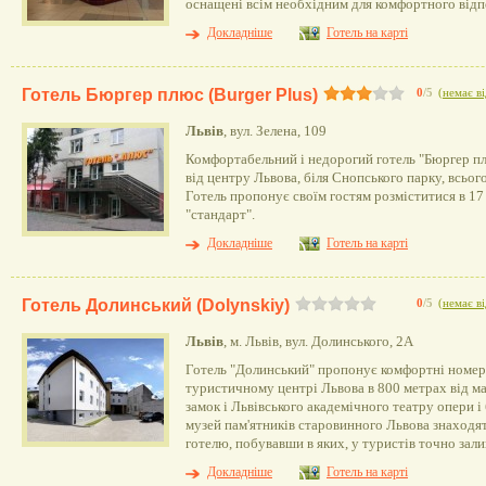
оснащені всім необхідним для комфортного від
Докладніше
Готель на карті
Готель Бюргер плюс (Burger Plus)
0
/5
(
немає ві
Львів
, вул. Зелена, 109
Комфортабельний і недорогий готель "Бюргер п
від центру Львова, біля Снопського парку, всього
Готель пропонує своїм гостям розміститися в 1
"стандарт".
Докладніше
Готель на карті
Готель Долинський (Dolynskiy)
0
/5
(
немає ві
Львів
, м. Львів, вул. Долинського, 2А
Готель "Долинський" пропонує комфортні номер
туристичному центрі Львова в 800 метрах від м
замок і Львівського академічного театру опери і 
музей пам'ятників старовинного Львова знаходять
готелю, побувавши в яких, у туристів точно зал
Докладніше
Готель на карті