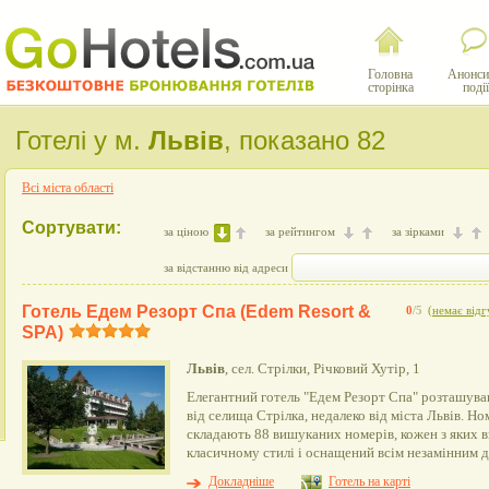
Головна
Анонси
сторінка
події
Готелі у м.
Львів
, показано 82
Всі міста області
Сортувати:
за ціною
за рейтингом
за зірками
за відстанню від адреси
Готель Едем Резорт Спа (Edem Resort &
0
/5
(
немає відг
SPA)
Львів
, сел. Стрілки, Річковий Хутір, 1
Елегантний готель "Едем Резорт Спа" розташував
від селища Стрілка, недалеко від міста Львів. 
складають 88 вишуканих номерів, кожен з яких 
класичному стилі і оснащений всім незамінним 
Докладніше
Готель на карті