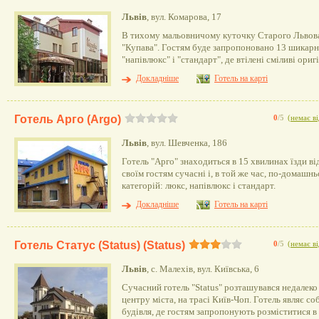
Львів
, вул. Комарова, 17
В тихому мальовничому куточку Старого Львова
"Купава". Гостям буде запропоновано 13 шикарн
"напівлюкс" і "стандарт", де втілені сміливі ори
Докладніше
Готель на карті
Готель Арго (Argo)
0
/5
(
немає ві
Львів
, вул. Шевченка, 186
Готель "Арго" знаходиться в 15 хвилинах їзди в
своїм гостям сучасні і, в той же час, по-домашн
категорій: люкс, напівлюкс і стандарт.
Докладніше
Готель на карті
Готель Статус (Status) (Status)
0
/5
(
немає ві
Львів
, с. Малехів, вул. Київська, 6
Сучасний готель "Status" розташувався недалеко в
центру міста, на трасі Київ-Чоп. Готель являє 
будівля, де гостям запропонують розміститися 