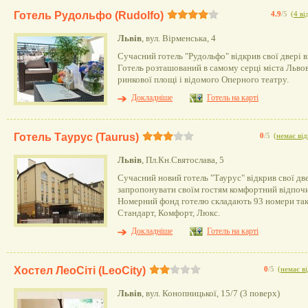
Готель Рудольфо (Rudolfo)
4.9
/5
(
4 ві
Львів
, вул. Вірменська, 4
Сучасний готель "Рудольфо" відкрив свої двері в
Готель розташований в самому серці міста Львова
ринкової площі і відомого Оперного театру.
Докладніше
Готель на карті
Готель Таурус (Taurus)
0
/5
(
немає від
Львів
, Пл.Кн.Святослава, 5
Сучасний новий готель "Таурус" відкрив свої две
запропонувати своїм гостям комфортний відпоч
Номерний фонд готелю складають 93 номери таки
Стандарт, Комфорт, Люкс.
Докладніше
Готель на карті
Хостел ЛеоСіті (LeoCity)
0
/5
(
немає ві
Львів
, вул. Конопницької, 15/7 (3 поверх)