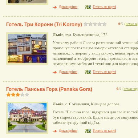
Докладніше
Готель на карті
Готель Три Корони (Tri Korony)
0
/5
(
немає ві
Львів
, вул. Кульпарківська, 172.
У тихому районі Львова розташований затишний
пропонує постояльцям номери категорії стандар
напівлюкс, створені у вишуканому, неповторном
наповнений атмосферою тепла і домашнього зат
комфортними меблями і технікою для відпочинку
Докладніше
Готель на карті
Готель Панська Гора (Panska Gora)
0
/5
(
немає від
Львів
, с. Сокільники, Кільцева дорога
Готель "Панська гора" відкрився для своїх гостей
був відреставрований. Вдале місце розташування
забезпечує зручний під'їзд.
Докладніше
Готель на карті