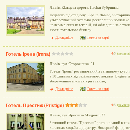
Львів
, Кільцева дорога, Пасіки Зубрицькі
Недалеко від стадіону "Арена-Львів", в історичн
ультрасучасний готельно-ресторанний комплекс 
номерів різних категорій, які обладнані за оста
якості готельного бізнесу.
Докладніше
Готель на карті
Готель Ірена (Irena)
0
/5
(
немає ві
Львів
, вул. Стороженка, 21
Готель "Ірена" розташований в затишному куточ
в 10 хвилинах від залізничного вокзалу. Будівля 
збереженням архітектури і стилю,
Докладніше
Готель на карті
Готель Престиж (Pristige)
0
/5
(
немає ві
Львів
, вул. Ярослава Мудрого, 33
Затишний готель "Престиж" розташований в тихо
хвилинах ходьби від центру. Номерний фонд гот