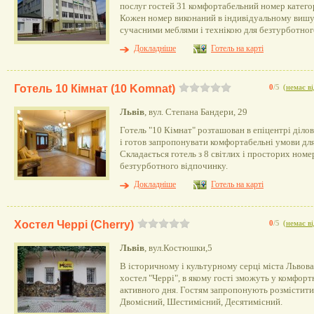
послуг гостей 31 комфортабельний номер категор
Кожен номер виконаний в індивідуальному вишу
сучасними меблями і технікою для безтурботног
Докладніше
Готель на карті
Готель 10 Кімнат (10 Komnat)
0
/5
(
немає ві
Львів
, вул. Степана Бандери, 29
Готель "10 Кімнат" розташован в епіцентрі ділов
і готов запропонувати комфортабельні умови дл
Складається готель з 8 світлих і просторих номер
безтурботного відпочинку.
Докладніше
Готель на карті
Хостел Черрі (Cherry)
0
/5
(
немає ві
Львів
, вул.Костюшки,5
В історичному і культурному серці міста Львов
хостел "Черрі", в якому гості зможуть у комфор
активного дня. Гостям запропонують розміститис
Двомісний, Шестимісний, Десятимісний.