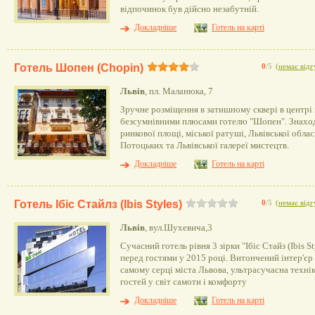
відпочинок був дійсно незабутній.
Докладніше
Готель на карті
Готель Шопен (Chopin)
0
/5
(
немає відг
Львів
, пл. Маланюка, 7
Зручне розміщення в затишному сквері в центрі м
безсумнівними плюсами готелю "Шопен". Знаходи
ринкової площі, міської ратуші, Львівської обла
Потоцьких та Львівської галереї мистецтв.
Докладніше
Готель на карті
Готель Ібіс Стайлз (Ibis Styles)
0
/5
(
немає відг
Львів
, вул.Шухевича,3
Сучасний готель рівня 3 зірки "Ібіс Стайз (Ibis S
перед гостями у 2015 році. Витончений інтер'єр
самому серці міста Львова, ультрасучасна технік
гостей у світ самоти і комфорту
Докладніше
Готель на карті