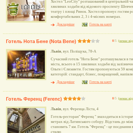
Хостел "LeoCity" розташований в центральній час
хвилинах ходьби від відомого проспекту Шевчен
театру і площі Ринок. Хостел пропонує гостям р
комфортабельних 2, 3 і 4-місних номерах.
Докладніше
Готель на карті
Готель Нота Бене (Nota Bene)
0
/5
(
немає від
Львів
, вул. Поліщука, 78-А
Сучасний готель "Нота Бене" розташувалася в т
міста, всього в 15 хвилинах ходьби від залізнич
Ольги і Єлизавети. Гостям пропонуються 59 ком
категорій: стандарт, бізнес, покращений, напівлю
Докладніше
Готель на карті
Готель Ференц (Ferenc)
0
/5
(
немає від
Львів
, вул. Ференца Ліста, 4
Готель-ресторан" Ференц " знаходиться в істори
метрах від Латинського собору. Відстань до мі
становить 7 км. Готель "Ференц" - це поєднання
стилю