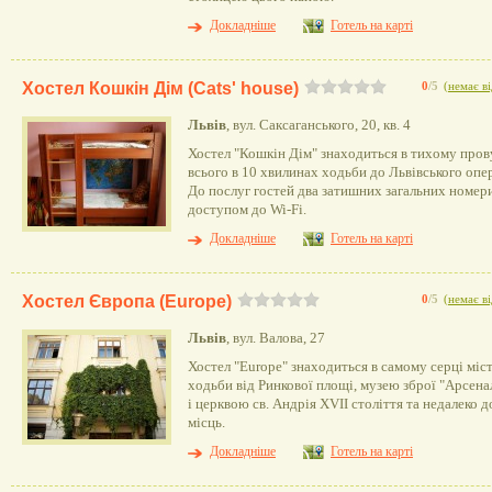
Докладніше
Готель на карті
Хостел Кошкін Дім (Cats' house)
0
/5
(
немає ві
Львів
, вул. Саксаганського, 20, кв. 4
Хостел "Кошкін Дім" знаходиться в тихому прову
всього в 10 хвилинах ходьби до Львівського опер
До послуг гостей два затишних загальних номер
доступом до Wi-Fi.
Докладніше
Готель на карті
Хостел Європа (Europe)
0
/5
(
немає ві
Львів
, вул. Валова, 27
Хостел "Europe" знаходиться в самому серці міст
ходьби від Ринкової площі, музею зброї "Арсен
і церквою св. Андрія XVII століття та недалеко 
місць.
Докладніше
Готель на карті