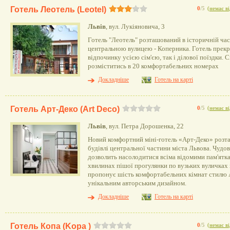
Готель Леотель (Leotel)
0
/5
(
немає ві
Львів
, вул. Лукіяновича, 3
Готель "Леотель" розташований в історичній час
центральною вулицею - Коперника. Готель прекра
відпочинку усією сім'єю, так і ділової поїздки.
розміститись в 20 комфортабельних номерах
Докладніше
Готель на карті
Готель Арт-Деко (Art Deco)
0
/5
(
немає ві
Львів
, вул. Петра Дорошенка, 22
Новий комфортний міні-готель «Арт-Деко» розт
будівлі центральної частини міста Львова. Чудо
дозволить насолодитися всіма відомими пам'ятка
хвилинах пішої прогулянки по вузьких вуличках м
пропонує шість комфортабельних кімнат стилю А
унікальним авторським дизайном.
Докладніше
Готель на карті
Готель Копа (Kopa )
0
/5
(
немає ві