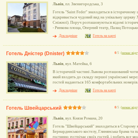
Львів
, пл. Звенигородська, 3
Готель "Saint Feder" знаходиться в історичному ц
відкривається чудовий вид на унікальну церкву X
Сніжної). Поруч розташовуються відомі історичн
- Ринкова площа, Оперний театр, Палац Потоцьк
Докладніше
Готель на карті
Готель Дністер (Dnister)
0
/5
(
немає відг
Львів
, вул. Матейка, 6
В історичній частині Львова розташований чотир
який входить до складу першої української мереж
гостей надаються 165 комфортабельних номерів
Докладніше
Готель на карті
Готель Швейцарський
0
/5
(
немає відг
Львів
, вул. Князя Романа, 20
Готель "Швейцарський" знаходиться в Старому мі
Бернардинського костелу, Глинянська брама та п
гостинно зустрічає своїх гостей, і робить все м