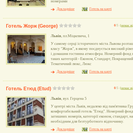
номерами
Докладніше
Готель на карті
Готель Жорж (George)
0
/5
(
немає ві
Львів
, пл.Міцкевича, 1
У самому серці історичного міста Львова розта
класу "Жорж", в якому поєднується високий ріве
і домашня гостинна атмосфера. Номерний фонд г
таких категорій - Економ, Стандарт, Покращений
Тематичний люкс, Люкс
Докладніше
Готель на карті
Готель Етюд (Etud)
0
/5
(
немає ві
Львів
, вул. Герцена 5
У центрі міста Львів, недалеко від пам'ятника Г
комфортабельний готель "Етюд". Номерний фонд
затишних номерів, категорії економ, стандарт, н
необхідним для безтурботного відпочинку.
Докладніше
Готель на карті