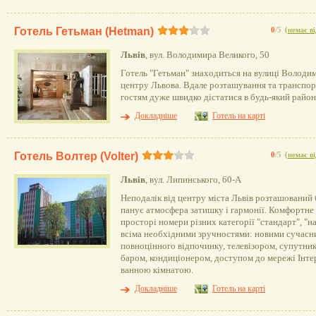
Готель Гетьман (Hetman)
0
/5
(
немає ві
Львів
, вул. Володимира Великого, 50
Готель "Гетьман" знаходиться на вулиці Володим
центру Львова. Вдале розташування та транспо
гостям дуже швидко дістатися в будь-який район
Докладніше
Готель на карті
Готель Волтер (Volter)
0
/5
(
немає ві
Львів
, вул. Липинського, 60-А
Неподалік від центру міста Львів розташований б
панує атмосфера затишку і гармонії. Комфортне
просторі номери різних категорії "стандарт", "н
всіма необхідними зручностями: новими сучасн
повноцінного відпочинку, телевізором, супутник
баром, кондиціонером, доступом до мережі Інте
ванною кімнатою.
Докладніше
Готель на карті