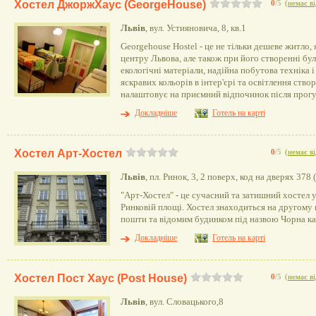
Хостел ДжоржХаус (GeorgeHouse)
0
/5
(
немає ві
Львів
, вул. Устияновича, 8, кв.1
Georgehouse Hostel - це не тільки дешеве житло, 
центру Львова, але також при його створенні бул
екологічні матеріали, надійна побутова техніка 
яскравих кольорів в інтер'єрі та освітлення ств
налаштовує на приємний відпочинок після прогу
Докладніше
Готель на карті
Хостел Арт-Хостел
0
/5
(
немає ві
Львів
, пл. Ринок, 3, 2 поверх, код на дверях 378
"Арт-Хостел" - це сучасний та затишний хостел 
Ринковій площі. Хостел знаходиться на другому 
пошти та відомим будинком під назвою Чорна ка
Докладніше
Готель на карті
Хостел Пост Хаус (Post House)
0
/5
(
немає ві
Львів
, вул. Словацького,8