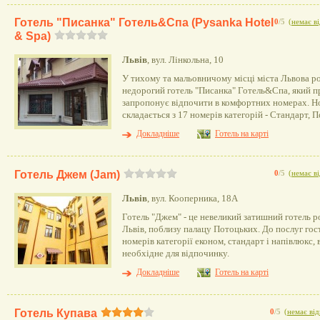
Готель "Писанка" Готель&Cпа (Pysanka Hotel
0
/5
(
немає ві
& Spa)
Львів
, вул. Лінкольна, 10
У тихому та мальовничому місці міста Львова р
недорогий готель "Писанка" Готель&Cпа, який пр
запропонує відпочити в комфортних номерах. 
складається з 17 номерів категорій - Стандарт,
Докладніше
Готель на карті
Готель Джем (Jam)
0
/5
(
немає ві
Львів
, вул. Кооперника, 18А
Готель "Джем" - це невеликий затишний готель р
Львів, поблизу палацу Потоцьких. До послуг го
номерів категорії економ, стандарт і напівлюкс, 
необхідне для відпочинку.
Докладніше
Готель на карті
Готель Купава
0
/5
(
немає від