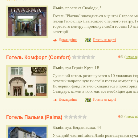
Львів
, проспект Свободи, 5
Готель "Plazma" знаходиться в центрі Старого мі
площі Ринок і до Львівського оперного театру. Г
торгового центру і пропонує своїм гостям 10 к
категорії.
Докладніше
Готель на карті
Готель Комфорт (Comfort)
0
/5
(
немає ві
Львів
, вул.Героїв Крут, 1В
Сучасний готель розташувався в 10 хвилинах їзди
готовий запропонувати своїм гостям комфортні 
Номерний фонд готелю складається з просторих і
Стандарт, кожен з яких має все необхідне для к
Докладніше
Готель на карті
Готель Пальма (Palma)
0
/5
(
немає ві
Львів
, вул. Богданівська, 44
У східній частині міста Львів розташувався суча