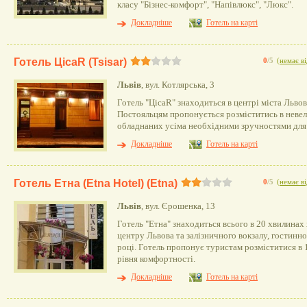
класу "Бізнес-комфорт", "Напівлюкс", "Люкс".
Докладніше
Готель на карті
Готель ЦісаR (Tsisar)
0
/5
(
немає ві
Львів
, вул. Котлярська, 3
Готель "ЦісаR" знаходиться в центрі міста Львов
Постояльцям пропонується розміститись в неве
обладнаних усіма необхідними зручностями для
Докладніше
Готель на карті
Готель Етна (Etna Hotel) (Etna)
0
/5
(
немає ві
Львів
, вул. Єрошенка, 13
Готель "Етна" знаходиться всього в 20 хвилинах
центру Львова та залізничного вокзалу, гостинно
році. Готель пропонує туристам розміститися в 
рівня комфортності.
Докладніше
Готель на карті