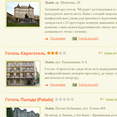
Львів
, пр. Шевченка, 28
Затишний арт-готель "Модерн" розташувався в с
культурного життя міста Львів і готовий запроп
комфортабельні умови для приємного відпочинк
складається з 33 просторих номерів, виконаних в
кожному з яких кожен відпочиваючих зможе на
домашнього тепла і затишку.
Докладніше
Готель на карті
Готель Євроготель
0
/5
(
немає від
Львів
, вул. Тершаковців, 6-А
Готель «Євроготель» радо вітає всіх відвідувачі
комфортабельних номерів євро-класу, де панує а
витонченості інтер'єру.
Докладніше
Готель на карті
Готель Палада (Palada)
0
/5
(
немає ві
Львів
, Пасіки-Зубрицькі, вул. Зелена 408
На виїзді зі Львова, у бік Івано - Франківська р