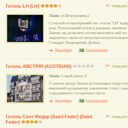
Готель LH (LH)
0
/5
(
немає відг
Львів
, пл.Петрушевича,1
Сучасний чотиризірковий спа - готель "LH" відкр
році. Розташований готель в декількох хвилинах
Львова, що дозволить гостям економити свій час 
запропонує своїм гостям розміститися в номерах
Стандарт, Покращений, Делюкс.
Докладніше
Готель на карті
Готель АВСТРІЯ (AUSTRIAN)
0
/5
(
немає відг
Львів
, Старий ринок, 9
У самому центрі Львова розташувався Апарт-го
виконаний в розкішному класичному стилі, і га
стародавнього і історичного міста.
Докладніше
Готель на карті
Готель Сент Федер (Saint Feder) (Saint
0
/5
(
немає відг
Feder)