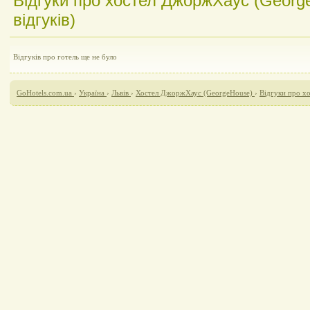
Відгуки про хостел ДжоржХаус (Georg
відгуків)
Відгуків про готель ще не було
GoHotels.com.ua
›
Україна
›
Львів
›
Хостел ДжоржХаус (GeorgeHouse)
›
Відгуки про х