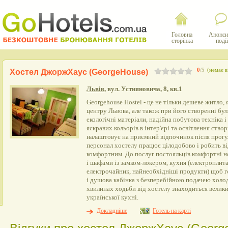
Головна
Анонси
сторінка
події
0
/5
(немає в
Хостел ДжоржХаус (GeorgeHouse)
Львів
, вул. Устияновича, 8, кв.1
Georgehouse Hostel - це не тільки дешеве житло, 
центру Львова, але також при його створенні бул
екологічні матеріали, надійна побутова техніка 
яскравих кольорів в інтер'єрі та освітлення ство
налаштовує на приємний відпочинок після прог
персонал хостелу працює цілодобово і робить в
комфортним. До послуг постояльців комфортні 
і шафами із замком-локером, кухня (електроплита
електрочайник, найнеобхідніші продукти) щоб г
і душова кабінка з безперебійною подачею холодн
хвилинах ходьби від хостелу знаходиться велик
української кухні.
Докладніше
Готель на карті