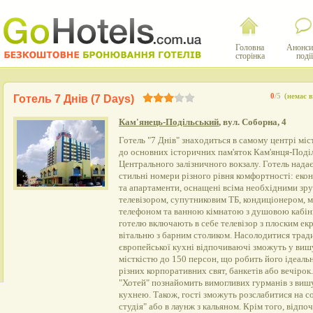
Головна
Анонси
сторінка
події
0
/5
(немає в
Готель 7 Днів (7 Days)
Кам'янець-Подільський
, вул. Соборна, 4
Готель "7 Днів" знаходиться в самому центрі міс
до основних історичних пам'яток Кам'янця-Поділь
Центрального залізничного вокзалу. Готель надає
стильні номери різного рівня комфортності: екон
та апартаменти, оснащені всіма необхідними зр
телевізором, супутниковим ТБ, кондиціонером, м
телефоном та ванною кімнатою з душовою кабі
готелю включають в себе телевізор з плоским екр
вітальню з барним столиком. Насолодитися трад
європейської кухні відпочиваючі зможуть у ви
місткістю до 150 персон, що робить його ідеаль
різних корпоративних свят, банкетів або вечіро
"Хотей" познайомить вимогливих гурманів з ви
кухнею. Також, гості зможуть розслабитися на со
студія" або в лаунж з кальяном. Крім того, відп