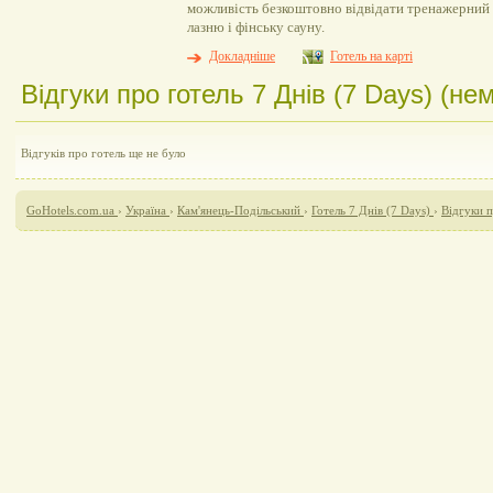
можливість безкоштовно відвідати тренажерний з
лазню і фінську сауну.
Докладніше
Готель на карті
Відгуки про готель 7 Днів (7 Days) (нем
Відгуків про готель ще не було
GoHotels.com.ua
›
Україна
›
Кам'янець-Подільський
›
Готель 7 Днів (7 Days)
›
Відгуки п