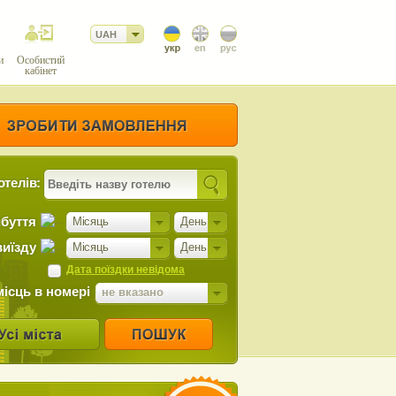
UAH
и
Особистий
кабінет
отелів:
ибуття
Місяць
День
виїзду
Місяць
День
Дата поїздки невідома
місць в номері
не вказано