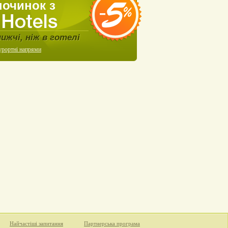
починок з
нижчі, ніж в готелі
урортні напрями
Найчастіші запитання
Партнерська програма