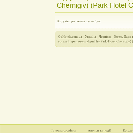
Chernigiv) (Park-Hotel C
Відгуків про готель ще не було
GoHotels.com.ua
›
Україна
›
Чернігів
›
Готель Парк-г
готель Парк-готель Чернігів (Park-Hotel Chernigiv) 
Головна сторінка
Анонси та події
Катало