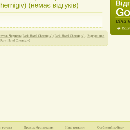
Від
hernigiv) (немає відгуків)
ціни 
Всі к
отель Чернігів (Park-Hotel Chernigiv) (Park-Hotel Chernigiv)
›
Відгуки про
(Park-Hotel Chernigiv)
г готелів
Правила бронювання
Наші контакти
Особистий кабінет