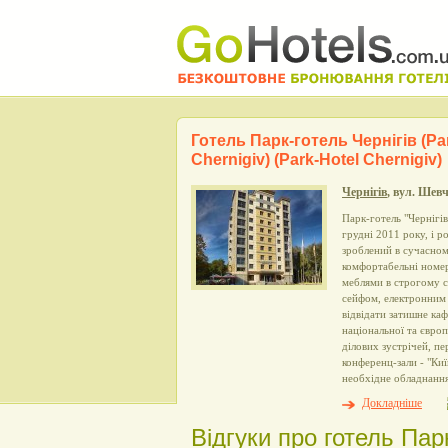
Готель Парк-готель Чернігів (Pa
Chernigiv) (Park-Hotel Chernigiv)
Чернігів
, вул. Шев
Парк-готель "Чернігів
грудні 2011 року, і р
зроблений в сучасном
комфортабельні номери 
меблями в строгому с
сейфом, електронним
відвідати затишне ка
національної та європ
ділових зустрічей, пе
конференц-зали - "Киї
необхідне обладнання
Докладніше
Відгуки про готель Парк