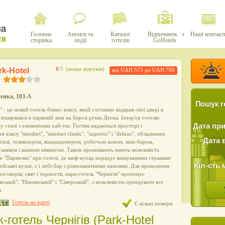
Головна
Анонси та
Каталог
Відпочинок з
Наші контакт
сторінка
події
готелів
GoHotels
rk-Hotel
0
/5
(немає відгуків)
від UAH 575 до UAH 700
ченка, 103-А
Пошук г
" - це новий готель бізнес-класу, який гостинно відкрив свої двері в
озташувався в парковій зоні на березі річки Десна. Інтер'єр готелю
Дата пр
у стилі з елементами хай-тек. Гостям надаються просторі і
класу "standart", "standart classic", "superior" і "deluxe", обладнаних
Дата 
тилі, телевізором, кондиціонером, робочою зоною, міні-баром,
 замком і ванною кімнатою. Також проживають мають можливість
фе "Пармезан" при готелі, де шеф-кухар порадує вишуканими стравами
Кіл-сть 
ейської кухні; є і лобі-бар з різноманітними напоями. Для проведення
реговорів, свят і торжеств, парк-готель "Чернігів" пропонує
вський", "Ніжинський" і "Сіверський", з можливістю орендувати все
.
Готель на карті
Є вільні номери
-готель Чернігів (Park-Hotel