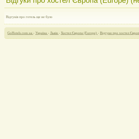
Відгуки про хостел Європа (Europe) (не
Відгуків про готель ще не було
GoHotels.com.ua
›
Україна
›
Львів
›
Хостел Європа (Europe)
›
Відгуки про хостел Європ