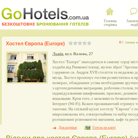
Головна
Анонси
сторінка
події
0
/5
(немає в
Хостел Європа (Europe)
Львів
, вул. Валова, 27
Хостел "Europe" знаходиться в самому серці міст
ходьби від Ринкової площі, музею зброї "Арсена
і церквою св. Андрія XVII століття та недалеко 
місць. Хостел пропонує гостям розміститись в 
номерах, обладнаних усіма необхідними зручно
з ортопедичними матрацами, робочим столом, те
індивідуальними шкафчиками, праскою, дошкою 
вішалками. Крім того, є можливість безкоштовн
Інтернет (Wi-Fi). Кожен проживаючий отримує ч
тапочки. На спільній кухні хостелу "Європа" є п
мікрохвильова піч, електрочайник та набір посу
розташовані різноманітні магазини, кафе та рест
Докладніше
Готель на карті