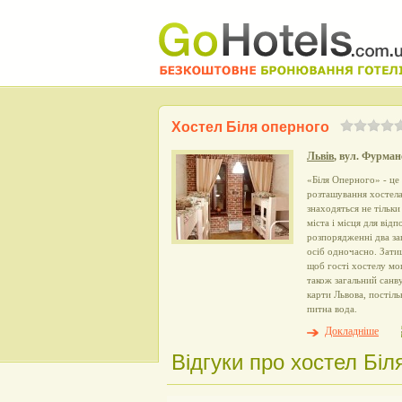
Хостел Біля оперного
Львів
, вул. Фурман
«Біля Оперного» - це
розташування хостела
знаходяться не тільки
міста і місця для від
розпорядженні два за
осіб одночасно. Зати
щоб гості хостелу мо
також загальний санв
карти Львова, постіль
питна вода.
Докладніше
Відгуки про хостел Біл