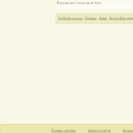
Відгуків про готель ще не було
GoHotels.com.ua
›
Україна
›
Львів
›
Хостел Біля опе
Головна сторінка
Анонси та події
Катало