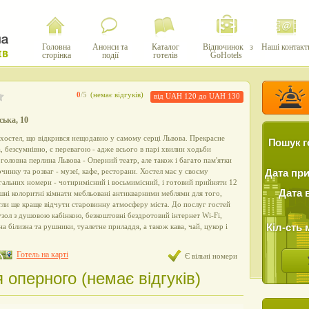
Головна
Анонси та
Каталог
Відпочинок з
Наші контакт
сторінка
події
готелів
GoHotels
0
/5
(немає відгуків)
від UAH 120 до UAH 130
ська, 10
 хостел, що відкрився нещодавно у самому серці Львова. Прекрасне
Пошук г
, безсумнівно, є перевагою - адже всього в парі хвилин ходьби
 головна перлина Львова - Оперний театр, але також і багато пам'ятки
починку та розваг - музеї, кафе, ресторани. Хостел має у своєму
Дата пр
гальних номери - чотиримісний і восьмимісний, і готовий прийняти 12
Дата 
шні колоритні кімнати мебльовані антикварними меблями для того,
гли ще краще відчути старовинну атмосферу міста. До послуг гостей
узол з душовою кабінкою, безкоштовні бездротовий інтернет Wi-Fi,
Кіл-сть 
на білизна та рушники, туалетне приладдя, а також кава, чай, цукор і
Готель на карті
Є вільні номери
я оперного (немає відгуків)