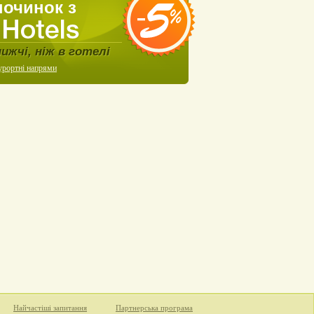
починок з
нижчі, ніж в готелі
урортні напрями
Найчастіші запитання
Партнерська програма