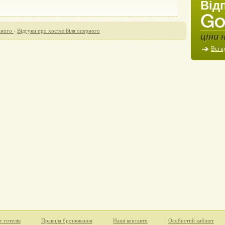
Від
рного
›
Відгуки про хостел Біля оперного
ціни 
Всі к
г готелів
Правила бронювання
Наші контакти
Особистий кабінет