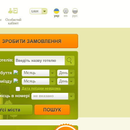
UAH
и
Особистий
кабінет
отелів:
ибуття
Місяць
День
виїзду
Місяць
День
Дата поїздки невідома
місць в номері
не вказано