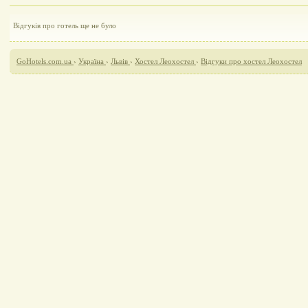
Відгуків про готель ще не було
GoHotels.com.ua
›
Україна
›
Львів
›
Хостел Леохостел
›
Відгуки про хостел Леохостел