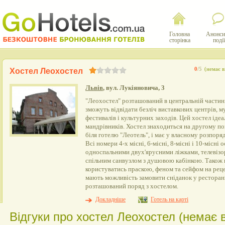
Головна
Анонси
сторінка
події
0
/5
(немає в
Хостел Леохостел
Львів
, вул. Лукіяновича, 3
"Леохостел" розташований в центральній частині 
зможуть відвідати безліч виставкових центрів, му
фестивалів і культурних заходів. Цей хостел іде
мандрівників. Хостел знаходиться на другому по
біля готелю "Леотель", і має у власному розпоря
Всі номери 4-х місні, 6-місні, 8-місні і 10-місні
односпальними двух'ярусними ліжками, телевізо
спільним санвузлом з душовою кабінкою. Також
користуватись праскою, феном та сейфом на рецеп
мають можливість замовити сніданок у ресторані
розташований поряд з хостелом.
Докладніше
Готель на карті
Відгуки про хостел Леохостел (немає в