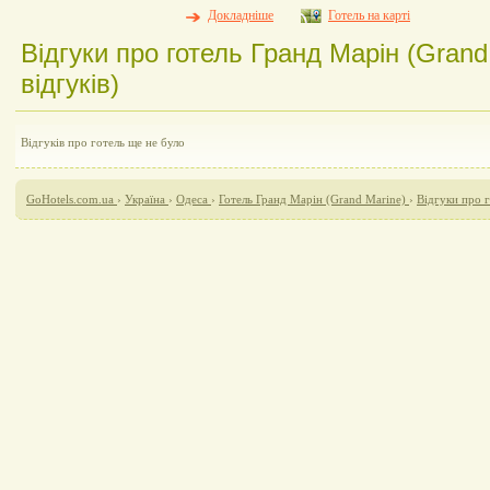
Докладніше
Готель на карті
Відгуки про готель Гранд Марін (Grand
відгуків)
Відгуків про готель ще не було
GoHotels.com.ua
›
Україна
›
Одеса
›
Готель Гранд Марін (Grand Marine)
›
Відгуки про 