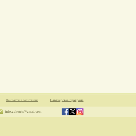
Найчастіші запитання
Партнерська програма
info.gohotels@gmail.com