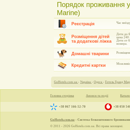
Порядок проживання у 
Marine)
Час виїзд
Реєстрація
Дети до 6
Розміщення дітей
цена 240
та додаткові ліжка
Дети от 6
номера.
Розміщен
Домашні тварини
Можливіст
Кредитні картки
GoHotels.com.ua
›
Україна
›
Одеса
›
Готель Гранд Мар
Головна сторінка
Анонси та події
Катало
+38 067 166-52-70
+38 050 54
GoHotels.com.ua
- Система безкоштовного бронювання
© 2011 - 2026 GoHotels.com.ua. Всі права захищені.