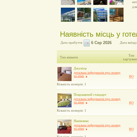
ант
для
Наявність місць у готе
Дата прибуття
Дата виїзду
Тип
Тип кімнати
харчуван
Джуніор
детальна інформація про номер
та ціни
RO
Кількість номерів: 1
Покращений стандарт
детальна інформація про номер
та ціни
RO
Кількість номерів: 1
Напівлюкс
детальна інформація про номер
та ціни
RO
Кількість номерів: 1