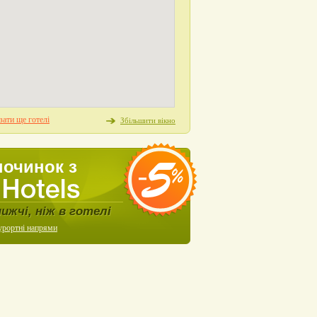
ати ще готелі
Збільшити вікно
починок з
нижчі, ніж в готелі
урортні напрями