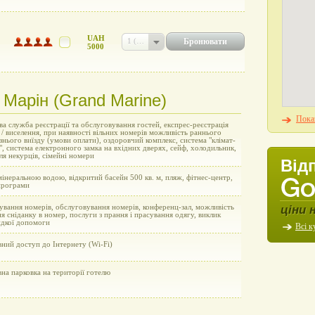
UAH
Бронювати
1 (UAH 5000)
5000
 Марін (Grand Marine)
Показ
а служба реєстрації та обслуговування гостей, експрес-реєстрація
 / виселення, при наявності вільних номерів можливість раннього
пізнього виїзду (умови оплати), оздоровчий комплекс, система "клімат-
, система електронного замка на вхідних дверях, сейф, холодильник,
ля некурців, сімейні номери
Від
мінеральною водою, відкритий басейн 500 кв. м, пляж, фітнес-центр,
програми
ціни 
вання номерів, обслуговування номерів, конференц-зал, можливість
я сніданку в номер, послуги з прання і прасування одягу, виклик
идкої допомоги
Всі к
ний доступ до Інтернету (Wi-Fi)
на парковка на території готелю