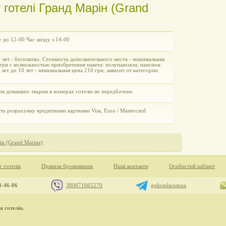
готелі Гранд Марін (Grand
у до 12-00 Час заїзду з 14-00
 лет - бесплатно. Стоимость дополнительного места - минимальная
 грн с возможностью приобретения пакета: полупансион, пансион.
 лет до 10 лет - минимальная цена 210 грн, зависит от категории
ня домашніх тварин в номерах готелю не передбачено
ь розрахунку кредитними картками Visa, Euro / Mastercard
ін (Grand Marine)
г готелів
Правила бронювання
Наші контакти
Особистий кабінет
8-46-06
380671665270
gohotelscomua
 готелів.