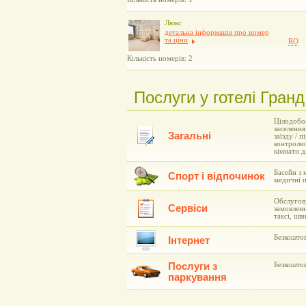
Люкс
детальна інформація про номер
та ціни
RO
Кількість номерів: 2
Послуги у готелі Гранд
Цілодобов
заселення
Загальні
заїзду / 
контролю"
кімнати д
Басейн з 
Спорт і відпочинок
медичні 
Обслугову
Сервіси
замовленн
таксі, шв
Безкоштов
Інтернет
Послуги з
Безкоштов
паркування