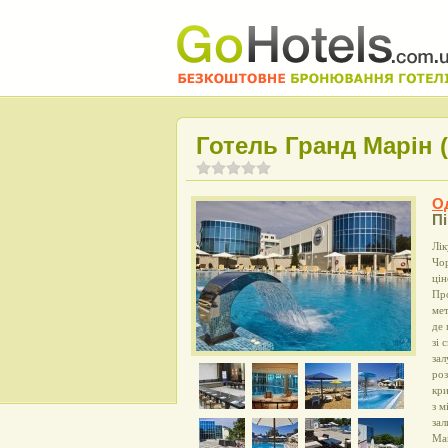
Готель Гранд Марін (
О
П
Лік
Чор
цін
Про
мет
де 
зі 
зал
роз
кри
з м
зал
Mar