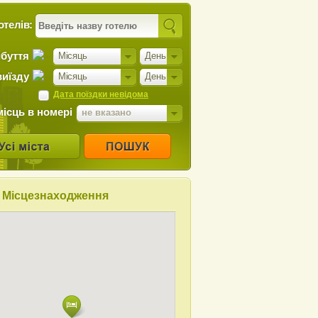
отелів:
ибуття
Місяць
День
виїзду
Місяць
День
Дата поїздки невідома
місць в номері
не вказано
Місцезнаходження