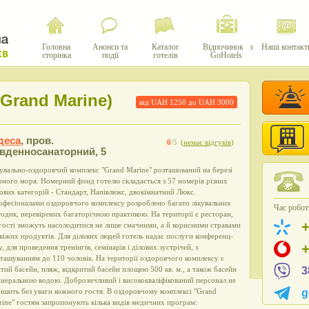
Головна
Анонси та
Каталог
Відпочинок з
Наші контакт
сторінка
події
готелів
GoHotels
Grand Marine)
від UAH
1250
до UAH
3000
деса
,
пров.
0
/5
(
немає відгуків
)
івденносанаторний, 5
увально-оздоровчий комплекс "Grand Marine" розташований на березі
ного моря. Номерний фонд готелю складається з 57 номерів різних
ових категорій - Стандарт, Напівлюкс, двокімнатний Люкс.
фесіоналами оздоровчого комплексу розроблено багато лікувальних
Час роботи
одик, перевірених багаторічною практикою. На території є ресторан,
гості зможуть насолодитися не лише смачними, а й корисними стравами
свіжих продуктів. Для ділових людей готель надає послуги конференц-
у, для проведення тренінгів, семінарів і ділових зустрічей, з
ташуванням до 110 чоловік. На території оздоровчого комплексу є
тий басейн, пляж, відкритий басейн площею 500 кв. м., а також басейн
3
інеральною водою. Доброзичливий і висококваліфікований персонал не
ишить без уваги кожного гостя. В оздоровчому комплексі "Grand
g
ine" гостям запропонують кілька видів медичних програм: