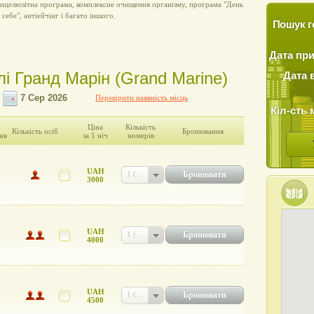
ицелюлітна програма, комплексне очищення організму, програма "День
 себе", антіейчінг і багато іншого.
Пошук г
Дата пр
лі Гранд Марін (Grand Marine)
Дата 
Перевірити наявність місць
Кіл-сть 
Ціна
Кількість
Кількість осіб
Бронювання
ня
за 1 ніч
номерів
UAH
Бронювати
1 (UAH 3000)
3000
UAH
Бронювати
1 (UAH 4000)
4000
UAH
Бронювати
1 (UAH 4500)
4500