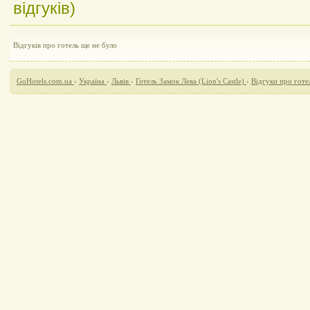
відгуків)
Відгуків про готель ще не було
GoHotels.com.ua
›
Україна
›
Львів
›
Готель Замок Лева (Lion's Castle)
›
Відгуки про готел