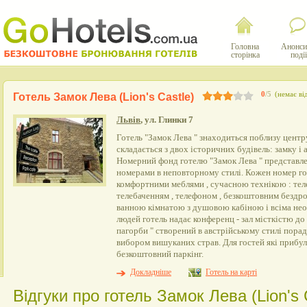
Головна
Анонси
сторінка
події
0
/5
(немає ві
Готель Замок Лева (Lion's Castle)
Львів
, ул. Глинки 7
Готель "Замок Лева " знаходиться поблизу центр
складається з двох історичних будівель: замку і 
Номерний фонд готелю "Замок Лева " представл
номерами в неповторному стилі. Кожен номер г
комфортними меблями , сучасною технікою : тел
телебаченням , телефоном , безкоштовним бездрот
ванною кімнатою з душовою кабіною і всіма нео
людей готель надає конференц - зал місткістю до 
пагорби " створений в австрійському стилі пора
вибором вишуканих страв. Для гостей які прибул
безкоштовний паркінг.
Докладніше
Готель на карті
Відгуки про готель Замок Лева (Lion's 