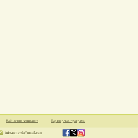
Найчастіші запитання
Партнерська програма
info.gohotels@gmail.com