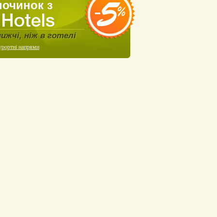
починок з
нижчі, ніж в готелі
урортні напрями