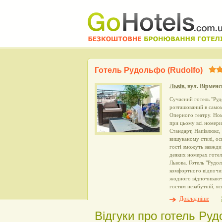
Готель Рудольфо (Rudolfo)
Львів
, вул. Вірменс
Сучасний готель "Рудо
розташований в самому
Оперного театру. Ном
при цьому всі номери
Стандарт, Напівлюкс,
вишуканому стилі, ос
гості зможуть завжди
деяких номерах готел
Львова. Готель "Рудо
комфортного відпочин
жодного відпочиваючо
гостям незабутній, я
Докладніше
Відгуки про готель Руд