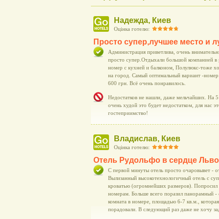
Надежда, Киев
Оцінка готелю:
Просто супер,лучшее место и 
Администрация приветлива, очень внимательны,
просто супер.Отдыхали большой компанией в
номер с кухней и балконом, Полулюкс-тоже х
на город. Самый оптимальный вариант -номер
600 грн. Всё очень понравилось.
Недостатков не нашли, даже мельчайших. На 5 
очень худой это будет недостатком, для нас 
гостеприимство!
Владислав, Киев
Оцінка готелю:
Отель Рудольфо в сердце Льв
С первой минуты отель просто очаровывет - о
Вылизанный высокотехнологичный отель с су
кроватью (огромнейших размеров). Попросил п
номерам. Больше всего поразил панорамный - 
комната в номере, площадью 6-7 кв.м., котора
порадовали. В следующий раз даже не хочу за