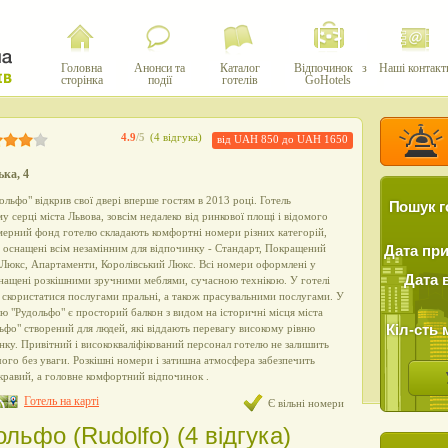
Головна
Анонси та
Каталог
Відпочинок з
Наші контакт
сторінка
події
готелів
GoHotels
4.9
/5
(4 відгука)
від UAH 850 до UAH 1650
ька, 4
льфо" відкрив свої двері вперше гостям в 2013 році. Готель
Пошук г
 серці міста Львова, зовсім недалеко від ринкової площі і відомого
ерний фонд готелю складають комфортні номери різних категорій,
 оснащені всім незамінним для відпочинку - Стандарт, Покращений
Дата пр
 Люкс, Апартаменти, Королівський Люкс. Всі номери оформлені у
Дата 
нащені розкішними зручними меблями, сучасною технікою. У готелі
 скористатися послугами пральні, а також прасувальними послугами. У
ю "Рудольфо" є просторий балкон з видом на історичні місця міста
Кіл-сть 
льфо" створений для людей, які віддають перевагу високому рівню
ку. Привітний і висококваліфікований персонал готелю не залишить
го без уваги. Розкішні номери і затишна атмосфера забезпечить
скравий, а головне комфортний відпочинок .
Готель на карті
Є вільні номери
ольфо (Rudolfo) (4 відгука)