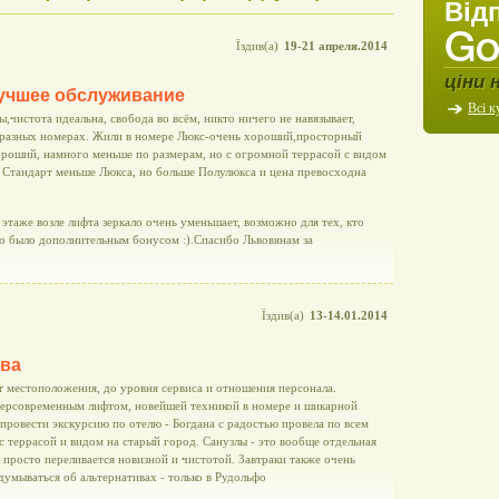
Від
Їздив(а)
19-21 апреля.2014
ціни 
лучшее обслуживание
Всі к
чистота идеальна, свобода во всём, никто ничего не навязывает,
 разных номерах. Жили в номере Люкс-очень хороший,просторный
ороший, намного меньше по размерам, но с огромной террасой с видом
 Стандарт меньше Люкса, но больше Полулюкса и цена превосходна
этаже возле лифта зеркало очень уменьшает, возможно для тех, кто
это было дополнительным бонусом :).Спасибо Львовянам за
Їздив(а)
13-14.01.2014
ова
т местоположения, до уровня сервиса и отношения персонала.
персовременным лифтом, новейшей техникой в номере и шикарной
ровести экскурсию по отелю - Богдана с радостью провела по всем
с террасой и видом на старый город. Санузлы - это вообще отдельная
я просто переливается новизной и чистотой. Завтраки также очень
думываться об альтернативах - только в Рудольфо