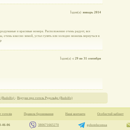
Їздив(а)
январь 2014
 продуманые и красивые номера. Расположение очень радует, все
, очень классно зимой, устал гулять или холодно можешь вернуться в
ер
Їздив(а)
с 29 по 31 сентября
 (Rudolfo)
›
Відгуки про готель Рудольфо (Rudolfo)
г готелів
Правила бронювання
Наші контакти
Особистий кабінет
8-46-06
380671665270
gohotelscomua