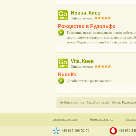
Ирина, Киев
Оцінка готелю:
Рождество в Рудольфо
Гостиница новая, современная, новая мебель,
достопримечательности в двух минутах ходьбы
отель. Рядом с гостиницей есть парковка. Суп
Vita, Киев
Оцінка готелю:
Rudolfo
Дизайн отеля и расположение
GoHotels.com.ua
›
Україна
›
Львів
›
Готель Рудольфо
Головна сторінка
Анонси та події
Катало
+38 067 166-52-70
+38 050 54