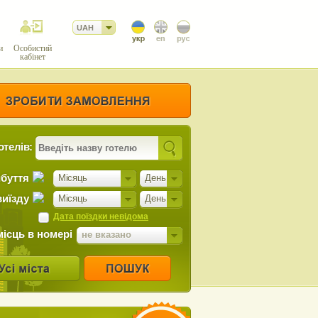
UAH
и
Особистий
кабінет
отелів:
ибуття
Місяць
День
виїзду
Місяць
День
Дата поїздки невідома
місць в номері
не вказано