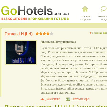
Головна
Анонси
сторінка
події
0
/5
(немає відг
Готель LH (LH)
Львів
, пл.Петрушевича,1
Сучасний чотиризірковий спа - готель "LH" відкр
році. Розташований готель в декількох хвилинах 
Львова, що дозволить гостям економити свій час 
запропонує своїм гостям розміститися в номерах 
Стандарт, Покращений, Делюкс. На території го
де відпочиваючих порадують смачними стравами 
відзначити, що на території готелю "LH" розташ
відпочиваючим запропонують відвідати тренажерн
футболу, зал боксу, центр косметології, а голов
фінська сауна, джакузі, російська лазня з кімнат
Висококваліфікований персонал і комфортні ном
справжнього відпочинку.
Докладніше
Готель на карті