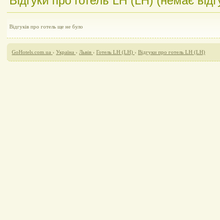
Відгуки про готель LH (LH) (немає відгу
Відгуків про готель ще не було
GoHotels.com.ua
›
Україна
›
Львів
›
Готель LH (LH)
›
Відгуки про готель LH (LH)