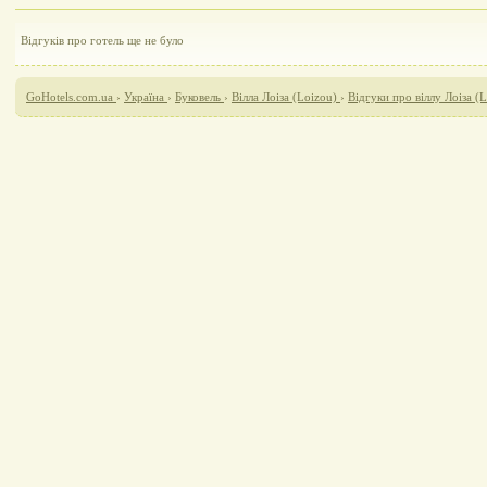
Відгуків про готель ще не було
GoHotels.com.ua
›
Україна
›
Буковель
›
Вілла Лоіза (Loizou)
›
Відгуки про віллу Лоіза (