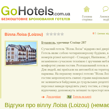
Головна
Анонси
сторінка
події
0
/5
(немає ві
Вілла Лоіза (Loizou)
Буковель
, урочище Стаїще 287
Сучасний готель "Вілла Лоіза" відкрив свої двер
Готель являє собою чотириповерхову будівлю, в
номерів різної категорії - Стандарт, Напівлюкс,
незамінною сучасною технікою і зручними мебля
комфортні умови гостям. Розташований готель в 
Для людей, які приїхали на автомобілі на терито
парковка. На першому поверсі готелю "Вілла Лоі
гостям запропонують смачні страви національної 
не залишиться байдужим до гуцульських рецепті
персонал завжди приділить увагу гостям, а ств
відпочинку допоможуть затишні та просторі но
Докладніше
Готель на карті
Відгуки про віллу Лоіза (Loizou) (немає