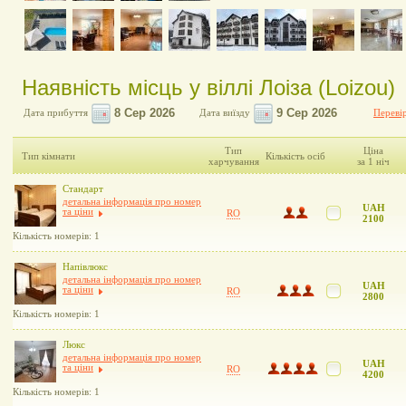
Наявність місць у віллі Лоіза (Loizou)
Дата прибуття
Дата виїзду
Перевір
Тип
Ціна
Тип кімнати
Кількість осіб
харчування
за 1 ніч
Стандарт
детальна інформація про номер
UAH
та ціни
RO
2100
Кількість номерів: 1
Напівлюкс
детальна інформація про номер
UAH
та ціни
RO
2800
Кількість номерів: 1
Люкс
детальна інформація про номер
UAH
та ціни
RO
4200
Кількість номерів: 1