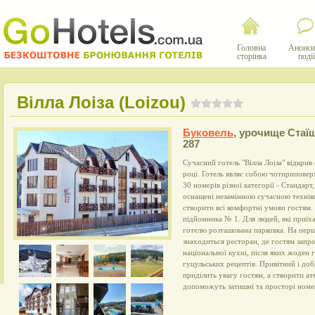
Головна
Анонси
сторінка
події
Вілла Лоіза (Loizou)
Буковель
,
урочище Стаї
287
Сучасний готель "Вілла Лоіза" відкрив
році. Готель являє собою чотириповер
30 номерів різної категорії - Стандарт
оснащені незамінною сучасною технік
створити всі комфортні умови гостям.
підйомника № 1. Для людей, які приїха
готелю розташована парковка. На перш
знаходиться ресторан, де гостям запр
національної кухні, після яких жоден 
гуцульських рецептів. Привітний і до
приділить увагу гостям, а створити 
допоможуть затишні та просторі номе