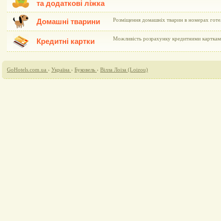
та додаткові ліжка
Розміщення домашніх тварин в номерах гот
Домашні тварини
Можливість розрахунку кредитними картками 
Кредитні картки
GoHotels.com.ua
›
Україна
›
Буковель
›
Вілла Лоіза (Loizou)