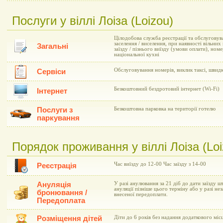
Послуги у віллі Лоіза (Loizou)
Цілодобова служба реєстрації та обслуговув
заселення / виселення, при наявності вільни
Загальні
заїзду / пізнього виїзду (умови оплати), но
національної кухні
Обслуговування номерів, виклик таксі, швид
Сервіси
Безкоштовний бездротовий інтернет (Wi-Fi)
Інтернет
Послуги з
Безкоштовна парковка на території готелю
паркування
Порядок проживання у віллі Лоіза (Loi
Час виїзду до 12-00 Час заїзду з 14-00
Реєстрація
Ануляція
У разі анулювання за 21 діб до дати заїзду ш
ануляції пізніше цього терміну або у разі не
бронювання /
внесеної передоплати.
Передоплата
Розміщення дітей
Діти до 6 років без надання додаткового мі