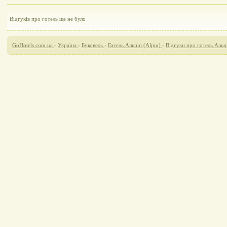
Відгуків про готель ще не було
GoHotels.com.ua
›
Україна
›
Буковель
›
Готель Альпін (Alpin)
›
Відгуки про готель Альпі