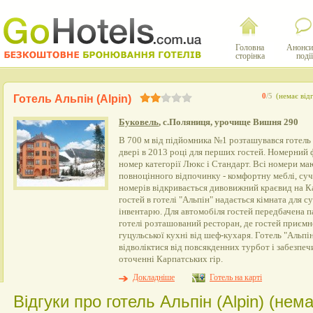
Головна
Анонси
сторінка
події
0
/5
(немає відг
Готель Альпін (Alpin)
Буковель
, с.Поляниця, урочище Вишня 290
В 700 м від підйомника №1 розташувався готель "
двері в 2013 році для перших гостей. Номерний
номер категорії Люкс і Стандарт. Всі номери ма
повноцінного відпочинку - комфортну меблі, суча
номерів відкривається дивовижний краєвид на Ка
гостей в готелі "Альпін" надається кімната для 
інвентарю. Для автомобіля гостей передбачена п
готелі розташований ресторан, де гостей приєм
гуцульської кухні від шеф-кухаря. Готель "Альп
відволіктися від повсякденних турбот і забезпе
оточенні Карпатських гір.
Докладніше
Готель на карті
Відгуки про готель Альпін (Alpin) (нема