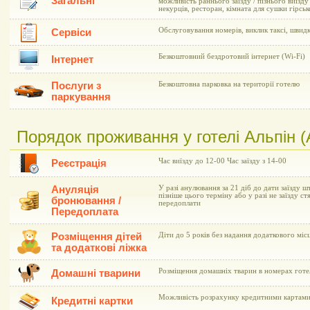
Загальні
можливість раннього заїзду / пізнього виїзду
некурців, ресторан, кімната для сушки гірс
Обслуговування номерів, виклик таксі, швид
Сервіси
Безкоштовний бездротовий інтернет (Wi-Fi)
Інтернет
Послуги з
Безкоштовна парковка на території готелю
паркування
Порядок проживання у готелі Альпін (A
Час виїзду до 12-00 Час заїзду з 14-00
Реєстрація
Ануляція
У разі анулювання за 21 діб до дати заїзду шт
пізніше цього терміну або у разі не заїзду с
бронювання /
передоплати
Передоплата
Розміщення дітей
Діти до 5 років без надання додаткового мі
та додаткові ліжка
Розміщення домашніх тварин в номерах готе
Домашні тварини
Можливість розрахунку кредитними картами V
Кредитні картки