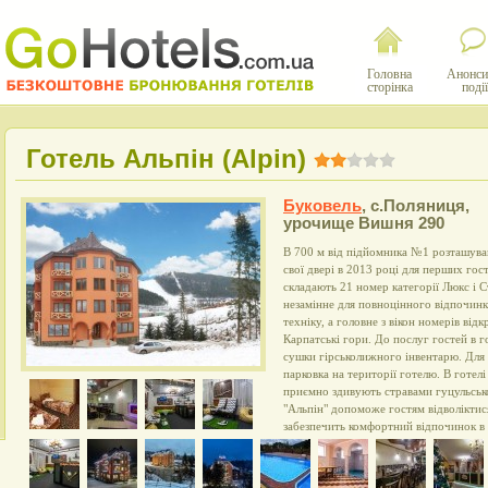
Головна
Анонси
сторінка
події
Готель Альпін (Alpin)
Буковель
,
с.Поляниця,
урочище Вишня 290
В 700 м від підйомника №1 розташував
свої двері в 2013 році для перших го
складають 21 номер категорії Люкс і С
незамінне для повноцінного відпочинк
техніку, а головне з вікон номерів ві
Карпатські гори. До послуг гостей в го
сушки гірськолижного інвентарю. Для
парковка на території готелю. В готел
приємно здивують стравами гуцульсько
"Альпін" допоможе гостям відволіктис
забезпечить комфортний відпочинок в 