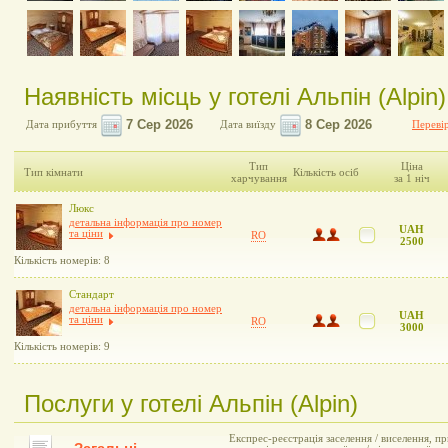
Наявність місць у готелі Альпін (Alpin)
Дата прибуття
Дата виїзду
Перевір
Тип
Ціна
Тип кімнати
Кількість осіб
харчування
за 1 ніч
Люкс
детальна інформація про номер
UAH
та ціни
RO
2500
Кількість номерів: 8
Стандарт
детальна інформація про номер
UAH
та ціни
RO
3000
Кількість номерів: 9
Послуги у готелі Альпін (Alpin)
Експрес-реєстрація заселення / виселення, пр