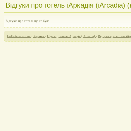
Відгуки про готель iАркадія (iArcadia) (
Відгуків про готель ще не було
GoHotels.com.ua
›
Україна
›
Одеса
›
Готель iАркадія (iArcadia)
›
Відгуки про готель iАр