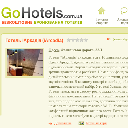
Головна
Анонси
сторінка
події
0
/5
(немає відг
Готель iАркадія (iArcadia)
Одеса
, Фонтанська дорога, 33/1
Готель "іАркадія" знаходиться в 10 хвилинах хо
Одеси Аркадії, відомого своїми пляжами, нічним
будь-який смак. Поруч знаходяться торгові центр
зручна транспортна розв'язка. Номерний фонд го
дизайнерських номерів з усіма зручностями, у т
звукоізоляцією. В кожному номері є необхідні б
тапочки, косметичний набір. У готелі безкоштовн
Готель також має в своєму розпорядженні номер
фізичними можливостями. На території готелю "iА
тих, хто подорожує не на авто, доступна послуга
номерах та на території готелю є Wi-Fi. Уважни
комфортний відпочинок кожного гостя. Готель "
оцінять ті, хто хоче бути в центрі курортного ж
Докладніше
Готель на карті