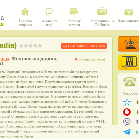
Головна
Анонси та
Каталог
Відпочинок з
Наші контакт
сторінка
події
готелів
GoHotels
adia)
від UAH
1500
до UAH
2400
деса
,
Фонтанська дорога,
0
/5
(
немає відгуків
)
/1
ель "іАркадія" знаходиться в 10 хвилинах ходьби від курортного
ону Одеси Аркадії, відомого своїми пляжами, нічними клубами і
ем розваг на будь-який смак. Поруч знаходяться торгові центри,
они краси, фітнес-клуб і зручна транспортна розв'язка. Номерний фонд
елю складається з дизайнерських номерів з усіма зручностями, у тому
Час роботи
лі і з підвищеною звукоізоляцією. В кожному номері є необхідні банні
належності: халати, тапочки, косметичний набір. У готелі безкоштовно
аються чай і кава. Готель також має в своєму розпорядженні номери
 людей з обмеженими фізичними можливостями. На території готелю
ркадія" є парковка, а для тих, хто подорожує не на авто, доступна
3
луга трансферу. Також у всіх номерах та на території готелю є Wi-Fi.
ажний персонал подбає про комфортний відпочинок кожного гостя.
g
ель "iАркадія" належним чином оцінять ті, хто хоче бути в центрі
рортного життя Одеси.