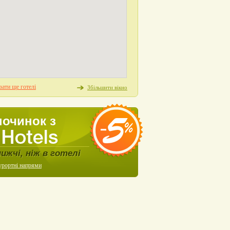
ати ще готелі
Збільшити вікно
починок з
нижчі, ніж в готелі
урортні напрями