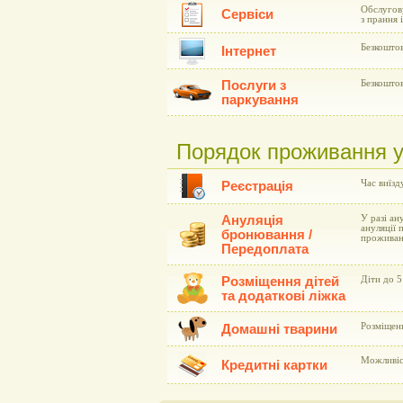
Обслугову
Сервіси
з прання 
Безкоштов
Інтернет
Послуги з
Безкоштов
паркування
Порядок проживання у г
Час виїзд
Реєстрація
Ануляція
У разі ан
ануляції 
бронювання /
проживан
Передоплата
Розміщення дітей
Діти до 5
та додаткові ліжка
Розміщен
Домашні тварини
Можливіст
Кредитні картки