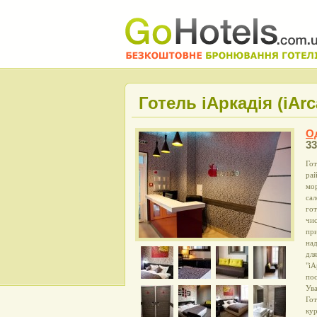
Готель iАркадія (iArc
О
33
Гот
рай
мор
сал
гот
чис
при
над
для
"iА
пос
Ув
Гот
ку