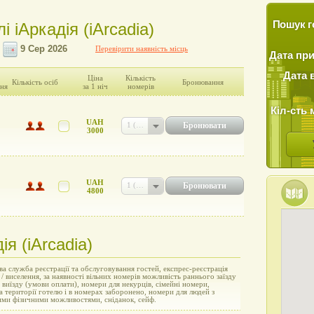
Пошук г
і iАркадія (iArcadia)
Перевірити наявність місць
Дата пр
Дата 
Ціна
Кількість
Кількість осіб
Бронювання
ня
за 1 ніч
номерів
Кіл-сть 
UAH
Бронювати
1 (UAH 3000)
3000
UAH
Бронювати
1 (UAH 4800)
4800
ія (iArcadia)
а служба реєстрації та обслуговування гостей, експрес-реєстрація
 / виселення, за наявності вільних номерів можливість раннього заїзду
о виїзду (умови оплати), номери для некурців, сімейні номери,
а території готелю і в номерах заборонено, номери для людей з
ми фізичними можливостями, сніданок, сейф.