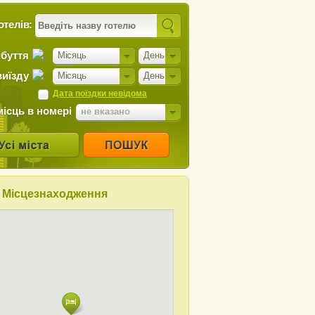
отелів:
ибуття
Місяць
День
виїзду
Місяць
День
Дата поїздки невідома
місць в номері
не вказано
Місцезнаходження