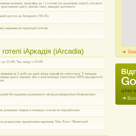
вання номерів, трансфер до / з готелю (за додаткову плату), послуги
і прасування одягу, виклик таксі, швидкої допомоги.
ний доступ до Інтернету (Wi-Fi).
на парковка на території готелю.
отелі iАркадія (iArcadia)
Показ
у до 12-00. Час заїзду з 14-00.
Від
улювання за 3 доби до дати заїзду штраф не стягується. У випадку
пізніше цього терміну або у разі незаїзду стягується 100% від вартості
ня.
ціни 
 років без надання додаткового місця розміщуються безкоштовно.
Всі к
ня домашніх тварин в номерах готелю не передбачено.
ь розрахунку кредитними картками Visa, Euro / Mastercard.