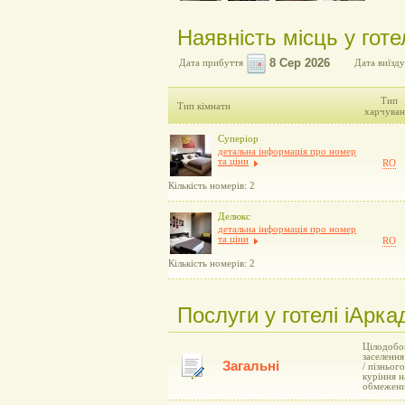
Наявність місць у готел
Дата прибуття
Дата виїзду
Тип
Тип кімнати
харчуван
Суперіор
детальна інформація про номер
та ціни
RO
Кількість номерів: 2
Делюкс
детальна інформація про номер
та ціни
RO
Кількість номерів: 2
Послуги у готелі iАркад
Цілодобов
заселення
Загальні
/ пізньог
куріння н
обмежени