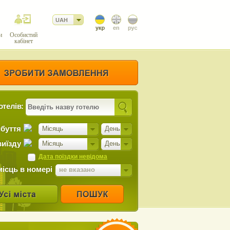
UAH
и
Особистий
кабінет
отелів:
ибуття
Місяць
День
виїзду
Місяць
День
Дата поїздки невідома
місць в номері
не вказано