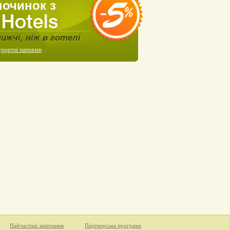
починок з
нижчі, ніж в готелі
урортні напрями
Найчастіші запитання
Партнерська програма