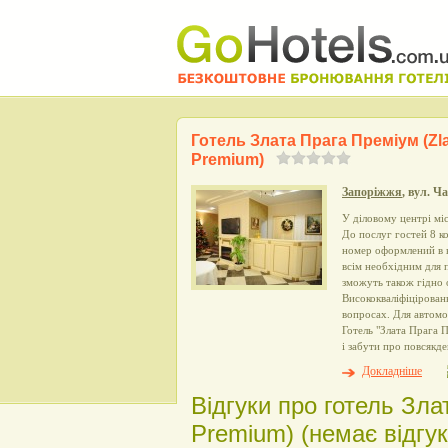
Готель Злата Прага Преміум (Zla
Premium)
Запоріжжя
, вул. Ч
У діловому центрі мі
До послуг гостей 8 к
номер оформлений в 
всім необхідним для 
зможуть також гідно 
Висококваліфіцірован
вопросах. Для автомо
Готель "Злата Прага П
і забути про повсякде
Докладніше
Відгуки про готель Зла
Premium) (немає відгук