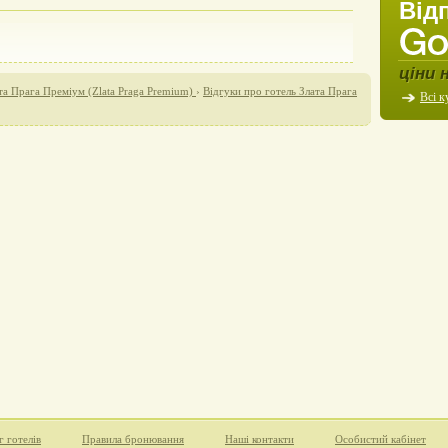
Від
ціни 
та Прага Преміум (Zlata Praga Premium)
›
Відгуки про готель Злата Прага
Всі к
г готелів
Правила бронювання
Наші контакти
Особистий кабінет