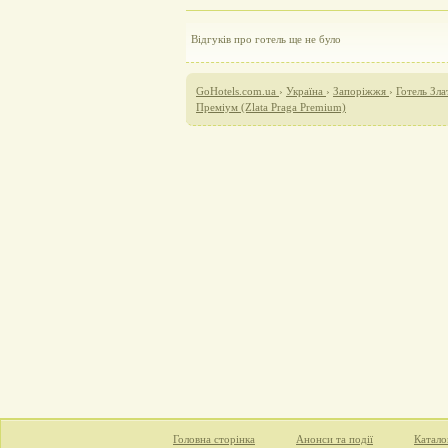
Відгуків про готель ще не було
GoHotels.com.ua
›
Україна
›
Запоріжжя
›
Готель Зла
Преміум (Zlata Praga Premium)
Головна сторінка
Анонси та події
Катало