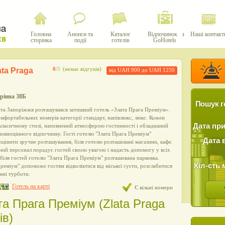
Головна
Анонси та
Каталог
Відпочинок з
Наші контакт
сторінка
події
готелів
GoHotels
ta Praga
0
/5
(немає відгуків)
від UAH 900 до UAH 1250
арівна 38Б
Пошук г
ста Запоріжжя розташувався затишний готель «Злата Прага Преміум».
омфортабельних номерів категорії стандарт, напівлюкс, люкс. Кожен
Дата пр
класичному стилі, наповнений атмосферою гостинності і обладнаний
повноцінного відпочинку. Гості готелю "Злата Прага Преміум"
Дата 
оцінити зручне розташування, біля готелю розташовані магазини, кафе.
ний персонал порадує гостей своєю увагою і надасть допомогу у всіх
біля гостей готелю "Злата Прага Преміум" розташована парковка.
Кіл-сть 
реміум" допоможе гостям відволіктися від міської суєти, розслабитися
нні турботи.
Готель на карті
Є вільні номери
та Прага Преміум (Zlata Praga
ів)