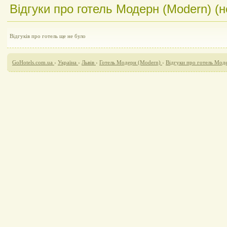
Відгуки про готель Модерн (Modern) (н
Відгуків про готель ще не було
GoHotels.com.ua
›
Україна
›
Львів
›
Готель Модерн (Modern)
›
Відгуки про готель Мод