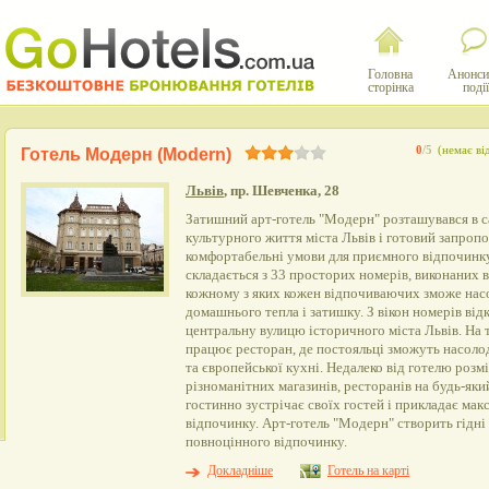
Головна
Анонси
сторінка
події
0
/5
(немає ві
Готель Модерн (Modern)
Львів
, пр. Шевченка, 28
Затишний арт-готель "Модерн" розташувався в с
культурного життя міста Львів і готовий запроп
комфортабельні умови для приємного відпочинк
складається з 33 просторих номерів, виконаних в
кожному з яких кожен відпочиваючих зможе на
домашнього тепла і затишку. З вікон номерів від
центральну вулицю історичного міста Львів. На
працює ресторан, де постояльці зможуть насоло
та європейської кухні. Недалеко від готелю роз
різноманітних магазинів, ресторанів на будь-як
гостинно зустрічає своїх гостей і прикладає ма
відпочинку. Арт-готель "Модерн" створить гідні
повноцінного відпочинку.
Докладніше
Готель на карті