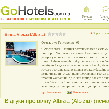
Головна
Анонси
сторінка
події
0
/5
(немає відг
Вілла Albizia (Albizia)
Одеса
, вул. Гонтаренко, 66
Сучасна вілла Альбіция розташувалася в самому
- на березі Чорного узбережжя. Номерний фонд с
ультрасучасних номерів таких категорій - Бюдж
Люкс. З вікон номерів у відпочиваючих вілли "А
незабутній вид на морські простори і захід літн
готелю розташована розкішна тераса з басейном,
не покидаючи готель. Найвимогливіших гостей в
ігровий майданчик, де кожен знайде для себе акти
Вілла "Альбіция" - це затишний куточок на само
який подарує найприємніші спогади про відпочи
Докладніше
Готель на карті
Відгуки про віллу Albizia (Albizia) (нема