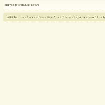
Відгуків про готель ще не було
GoHotels.com.ua
›
Україна
›
Одеса
›
Вілла Albizia (Albizia)
›
Відгуки про віллу Albizia (A