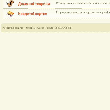
Розміщення з домашніми тваринами в номера
Домашні тварини
Розрахунок кредитними картами не передба
Кредитні картки
GoHotels.com.ua
›
Україна
›
Одеса
›
Вілла Albizia (Albizia)