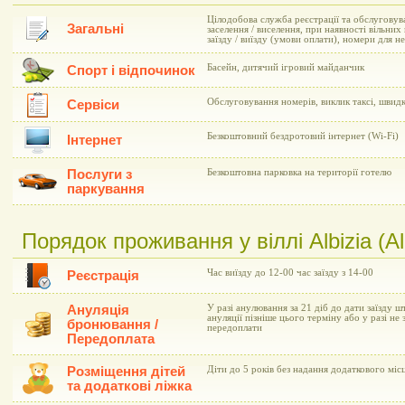
Цілодобова служба реєстрації та обслуговув
Загальні
заселення / виселення, при наявності вільни
заїзду / виїзду (умови оплати), номери для 
Басейн, дитячий ігровий майданчик
Спорт і відпочинок
Обслуговування номерів, виклик таксі, швид
Сервіси
Безкоштовний бездротовий інтернет (Wi-Fi)
Інтернет
Послуги з
Безкоштовна парковка на території готелю
паркування
Порядок проживання у віллі Albizia (Al
Час виїзду до 12-00 час заїзду з 14-00
Реєстрація
Ануляція
У разі анулювання за 21 діб до дати заїзду ш
ануляції пізніше цього терміну або у разі не
бронювання /
передоплати
Передоплата
Розміщення дітей
Діти до 5 років без надання додаткового мі
та додаткові ліжка