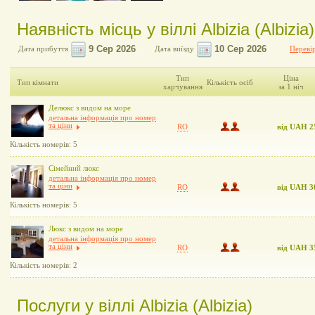
Наявність місць у віллі Albizia (Albizia)
Дата прибуття
Дата виїзду
Перевір
Тип
Ціна
Тип кімнати
Кількість осіб
харчування
за 1 ніч
Делюкс з видом на море
детальна інформація про номер
та ціни
RO
від UAH 2
Кількість номерів: 5
Сімейний люкс
детальна інформація про номер
та ціни
RO
від UAH 3
Кількість номерів: 5
Люкс з видом на море
детальна інформація про номер
та ціни
RO
від UAH 3
Кількість номерів: 2
Послуги у віллі Albizia (Albizia)