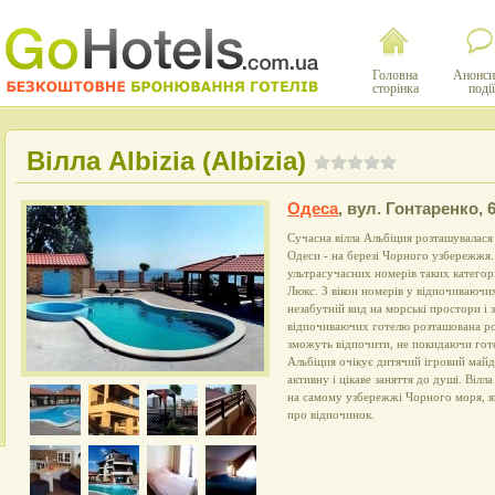
Головна
Анонси
сторінка
події
Вілла Albizia (Albizia)
Одеса
,
вул. Гонтаренко, 
Сучасна вілла Альбіция розташувалася
Одеси - на березі Чорного узбережжя.
ультрасучасних номерів таких категор
Люкс. З вікон номерів у відпочиваючих
незабутній вид на морські простори і 
відпочиваючих готелю розташована роз
зможуть відпочити, не покидаючи готе
Альбіция очікує дитячий ігровий майд
активну і цікаве заняття до душі. Вілл
на самому узбережжі Чорного моря, я
про відпочинок.