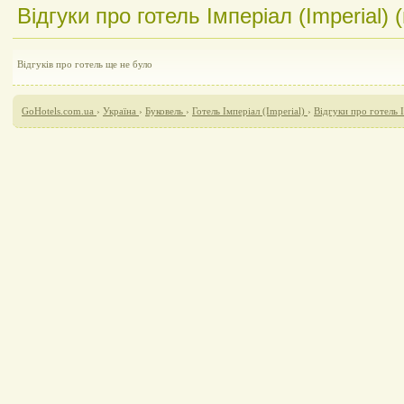
Відгуки про готель Імперіал (Imperial) 
Відгуків про готель ще не було
GoHotels.com.ua
›
Україна
›
Буковель
›
Готель Імперіал (Imperial)
›
Відгуки про готель І