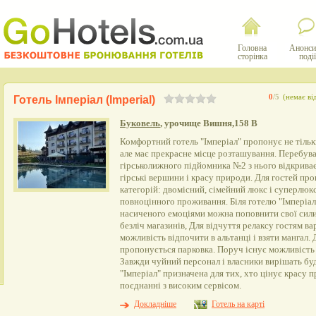
Головна
Анонси
сторінка
події
0
/5
(немає ві
Готель Імперіал (Imperial)
Буковель
, урочище Вишня,158 B
Комфортний готель "Імперіал" пропонує не тільк
але має прекрасне місце розташування. Перебува
гірськолижного підйомника №2 з нього відкрива
гірські вершини і красу природи. Для гостей пр
категорій: двомісний, сімейний люкс і суперлюк
повноцінного проживання. Біля готелю "Імперіал"
насиченого емоціями можна поповнити свої сили
безліч магазинів, Для відчуття релаксу гостям вар
можливість відпочити в альтанці і взяти мангал. 
пропонується парковка. Поруч існує можливість 
Завжди чуйний персонал і власники вирішать буд
"Імперіал" призначена для тих, хто цінує красу п
поєднанні з високим сервісом.
Докладніше
Готель на карті