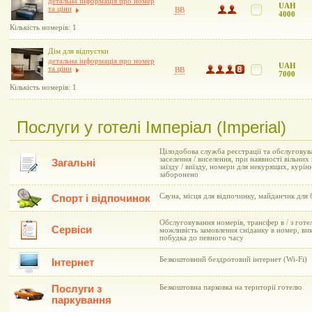
детальна інформація про номер
UAH
та ціни
BB
4000
Кількість номерів: 1
Дім для відпустки
детальна інформація про номер
UAH
та ціни
BB
7000
Кількість номерів: 1
Послуги у готелі Імперіал (Imperial)
Цілодобова служба реєстрації та обслуговув
заселення / виселення, при наявності вільни
Загальні
заїзду / виїзду, номери для некурящих, курін
заборонено
Сауна, місця для відпочинку, майданчик для
Спорт і відпочинок
Обслуговування номерів, трансфер в / з готе
Сервіси
можливість замовлення сніданку в номер, вик
побудка до певного часу
Безкоштовний бездротовий інтернет (Wi-Fi)
Інтернет
Послуги з
Безкоштовна парковка на території готелю
паркування