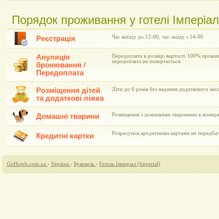
Порядок проживання у готелі Імперіал 
Час виїзду до 12-00, час заїзду з 14-00
Реєстрація
Ануляція
Передоплата в розмірі вартості 100% прожив
передоплата не повертається.
бронювання /
Передоплата
Розміщення дітей
Діти до 6 років без надання додаткового мі
та додаткові ліжка
Розміщення з домашніми тваринами в номера
Домашні тварини
Розрахунок кредитними картами не передба
Кредитні картки
GoHotels.com.ua
›
Україна
›
Буковель
›
Готель Імперіал (Imperial)