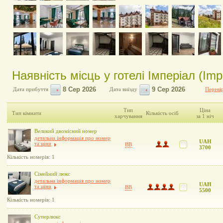
Наявність місць у готелі Імперіал (Impe
Дата прибуття
Дата виїзду
Перевір
Тип
Ціна
Тип кімнати
Кількість осіб
харчування
за 1 ніч
Великий двомісний номер
детальна інформація про номер
UAH
та ціни
BB
3700
Кількість номерів: 1
Сімейний люкс
детальна інформація про номер
UAH
та ціни
BB
5500
Кількість номерів: 1
Суперлюкс