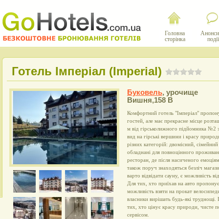
Головна
Анонси
сторінка
події
Готель Імперіал (Imperial)
Буковель
,
урочище
Вишня,158 B
Комфортний готель "Імперіал" пропону
гостей, але має прекрасне місце розт
м від гірськолижного підйомника №2 з
вид на гірські вершини і красу приро
різних категорій: двомісний, сімейний
обладнані для повноцінного проживанн
ресторан, де після насиченого емоція
також поруч знаходяться безліч магази
варто відвідати сауну, є можливість ві
Для тих, хто приїхав на авто пропонує
можливість взяти на прокат велосипед
власники вирішать будь-які труднощі. 
тих, хто цінує красу природи, чисте п
сервісом.