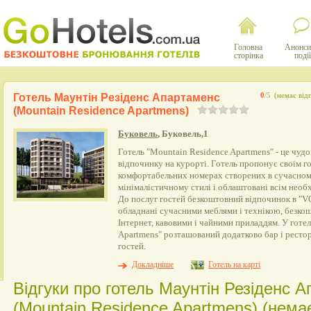
Головна
Анонси
сторінка
події
Готель Маунтін Резіденс Апартаменс
0
/5
(немає відг
(Mountain Residence Apartmens)
Буковель
, Буковель,1
Готель "Mountain Residence Apartmens" - це чудо
відпочинку на курорті. Готель пропонує своїм г
комфортабельних номерах створених в сучасному
мінімалістичному стилі і облаштовані всім необ
До послуг гостей безкоштовний відпочинок в "
обладнані сучасними меблями і технікою, безк
Інтернет, кавовими і чайними приладдям. У готе
Apartmens" розташований додатково бар і ресто
гостей.
Докладніше
Готель на карті
Відгуки про готель Маунтін Резіденс 
(Mountain Residence Apartmens) (немає