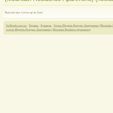
Відгуків про готель ще не було
GoHotels.com.ua
›
Україна
›
Буковель
›
Готель Маунтін Резіденс Апартаменс (Mountain 
готель Маунтін Резіденс Апартаменс (Mountain Residence Apartmens)