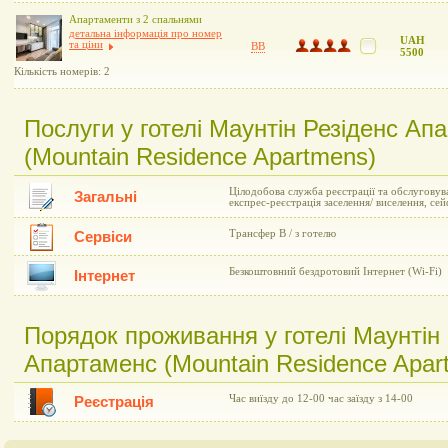
Апартаменти з 2 спальнями
детальна інформація про номер
UAH
та ціни
BB
5500
Кількість номерів: 2
Послуги у готелі Маунтін Резіденс Ап
(Mountain Residence Apartmens)
Цілодобова служба реєстрації та обслуговув
Загальні
експрес-реєстрація заселення/ виселення, се
Трансфер В / з готелю
Сервіси
Безкоштовний бездротовий Інтернет (Wi-Fi)
Інтернет
Порядок проживання у готелі Маунтін 
Апартаменс (Mountain Residence Apar
Час виїзду до 12-00 час заїзду з 14-00
Реєстрація