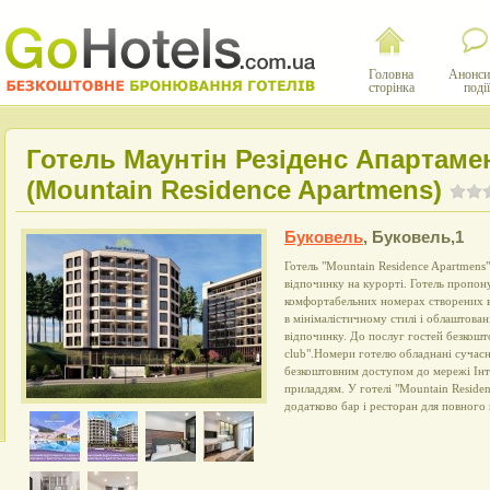
Головна
Анонси
сторінка
події
Готель Маунтін Резіденс Апартаме
(Mountain Residence Apartmens)
Буковель
,
Буковель,1
Готель "Mountain Residence Apartmens"
відпочинку на курорті. Готель пропон
комфортабельних номерах створених в
в мінімалістичному стилі і облаштован
відпочинку. До послуг гостей безкош
club".Номери готелю обладнані сучасн
безкоштовним доступом до мережі Інт
приладдям. У готелі "Mountain Reside
додатково бар і ресторан для повного