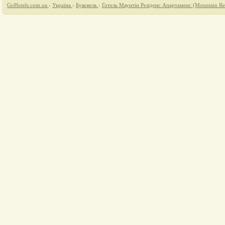
GoHotels.com.ua
›
Україна
›
Буковель
›
Готель Маунтін Резіденс Апартаменс (Mountain Re