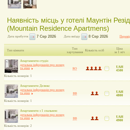
Наявність місць у готелі Маунтін Рез
(Mountain Residence Apartmens)
Дата прибуття
Дата виїзду
Перевір
Тип
Ціна
Тип кімнати
Кількість осіб
харчування
за 1 ніч
Апартаменти-студіо
детальна інформація про номер
UAH
та ціни
RO
4500
Кількість номерів: 1
Апартаменти Делюкс
детальна інформація про номер
UAH
та ціни
BB
4800
Кількість номерів: 1
Апартаменти з 1 спальнею
детальна інформація про номер
UAH
та ціни
BB
4900
Кількість номерів: 2