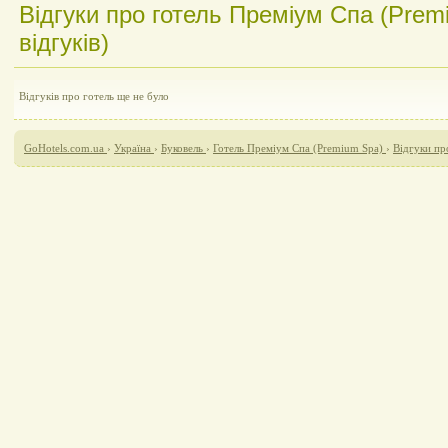
Відгуки про готель Преміум Спа (Prem
відгуків)
Відгуків про готель ще не було
GoHotels.com.ua
›
Україна
›
Буковель
›
Готель Преміум Спа (Premium Spa)
›
Відгуки пр