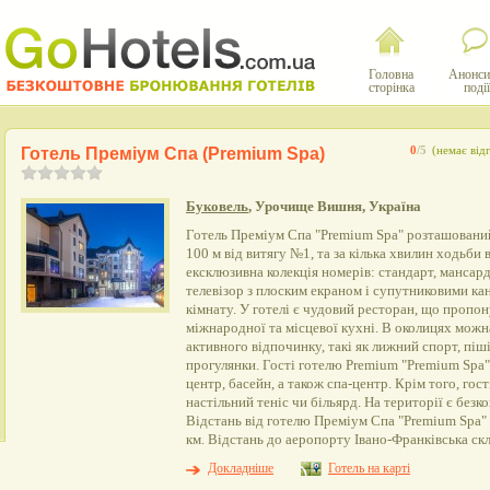
Головна
Анонси
сторінка
події
Готель Преміум Спа (Premium Spa)
0
/5
(немає відг
Буковель
, Урочище Вишня, Україна
Готель Преміум Спа "Premium Spa" розташований
100 м від витягу №1, та за кілька хвилин ходьби 
ексклюзивна колекція номерів: стандарт, мансар
телевізор з плоским екраном і супутниковими ка
кімнату. У готелі є чудовий ресторан, що пропон
міжнародної та місцевої кухні. В околицях можн
активного відпочинку, такі як лижний спорт, піш
прогулянки. Гості готелю Premium "Premium Spa"
центр, басейн, а також спа-центр. Крім того, гос
настільний теніс чи більярд. На території є без
Відстань від готелю Преміум Спа "Premium Spa" 
км. Відстань до аеропорту Івано-Франківська скл
Докладніше
Готель на карті