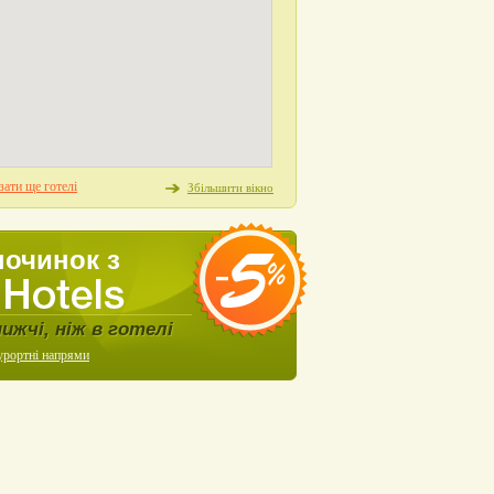
ати ще готелі
Збільшити вікно
починок з
нижчі, ніж в готелі
урортні напрями