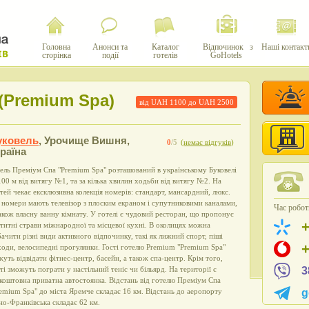
Головна
Анонси та
Каталог
Відпочинок з
Наші контакт
сторінка
події
готелів
GoHotels
(Premium Spa)
від UAH
1100
до UAH
2500
уковель
,
Урочище Вишня,
0
/5
(
немає відгуків
)
раїна
ель Преміум Спа "Premium Spa" розташований в українському Буковелі
100 м від витягу №1, та за кілька хвилин ходьби від витягу №2. На
тей чекає ексклюзивна колекція номерів: стандарт, мансардний, люкс.
 номери мають телевізор з плоским екраном і супутниковими каналами,
Час роботи
акож власну ванну кімнату. У готелі є чудовий ресторан, що пропонує
титні страви міжнародної та місцевої кухні. В околицях можна
ачити різні види активного відпочинку, такі як лижний спорт, піші
оди, велосипедні прогулянки. Гості готелю Premium "Premium Spa"
уть відвідати фітнес-центр, басейн, а також спа-центр. Крім того,
ті зможуть пограти у настільний теніс чи більярд. На території є
3
коштовна приватна автостоянка. Відстань від готелю Преміум Спа
emium Spa" до міста Яремче складає 16 км. Відстань до аеропорту
g
но-Франківська складає 62 км.