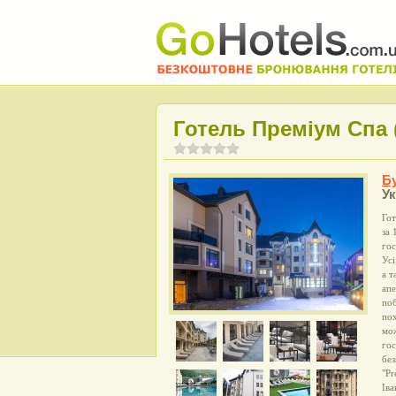
Готель Преміум Спа 
Б
Ук
Гот
за 
гос
Усі
а т
апе
поб
пох
мож
гос
без
"Pr
Іва