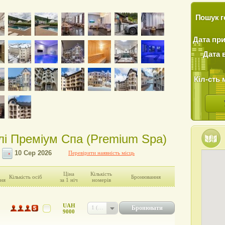
Пошук г
Дата пр
Дата 
Кіл-сть 
елі Преміум Спа (Premium Spa)
Перевірити наявність місць
Ціна
Кількість
Кількість осіб
Бронювання
ня
за 1 ніч
номерів
UAH
Бронювати
1 (UAH 9000)
9000