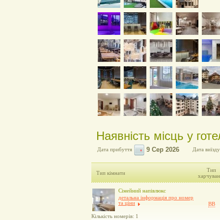
Наявність місць у гот
Дата прибуття
Дата виїзду
Тип
Тип кімнати
харчуван
Cімейний напівлюкс
детальна інформація про номер
та ціни
BB
Кількість номерів: 1