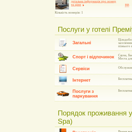
детальна інформація про номер
та ціни
BB
Кількість номерів: 1
Послуги у готелі Прем
Цілодобов
Загальні
заселення
пізнього 
Сауна, Ба
Спорт і відпочинок
Места дл
Обслужив
Сервіси
Бесплатн
Інтернет
Послуги з
Бесплатна
паркування
Порядок проживання у
Spa)
Время вые