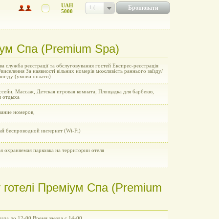
UAH
Бронювати
1 (UAH 5000)
5000
іум Спа (Premium Spa)
а служба реєстрації та обслуговування гостей Експрес-реєстрація
/виселення За наявності вільних номерів можливість раннього заїзду/
виїзду (умови оплати)
ссейн, Массаж, Детская игровая комната, Площадка для барбекю,
я отдыха
ание номеров,
ый беспроводной интернет (Wi-Fi)
я охраняемая парковка на территории отеля
 готелі Преміум Спа (Premium
зда до 12-00 Время заезда с 14-00