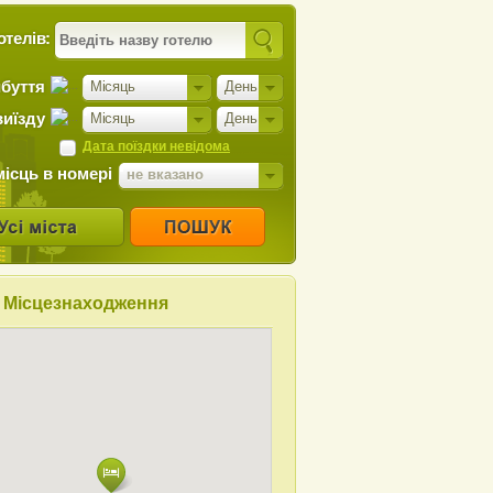
отелів:
ибуття
Місяць
День
виїзду
Місяць
День
Дата поїздки невідома
місць в номері
не вказано
Місцезнаходження