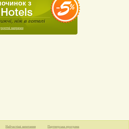
починок з
нижчі, ніж в готелі
урортні напрями
Найчастіші запитання
Партнерська програма