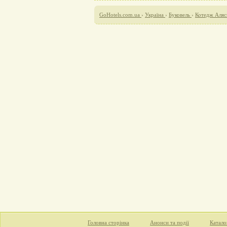
GoHotels.com.ua
›
Україна
›
Буковель
›
Котедж Аляск
Головна сторінка
Анонси та події
Катало