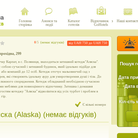
Головна
Анонси та
Каталог
Відпочинок з
Наші контакт
сторінка
події
готелів
GoHotels
0
/5
(немає відгуків)
від UAH 750 до UAH 750
прохідна, 299
ку Карпат, в с. Поляниця, знаходиться затишний котедж"Аляска".
Пошук г
є собою сучасний і затишний будинок, який ідеально підійде для
 або компаній до 12 осіб. Котедж оточує мальовничий сад з
рев, які створюють ідеальну ауру для умиротворення душі і тіла. До
Дата пр
т лижного спорядження. Котедж обладнаний необхідною сучасною
Дата 
ми меблями для повноцінного відпочинку. Затишна і домашня
остям котеджу "Аляска" відволіктися від усіх турбот і проблем в
 гір.
Кіл-сть 
Є вільні номери
ска (Alaska) (немає відгуків)