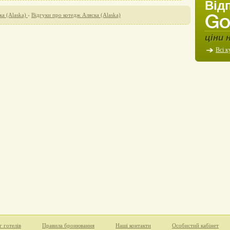
Від
а (Alaska)
›
Відгуки про котедж Аляска (Alaska)
ціни 
Всі к
г готелів
Правила бронювання
Наші контакти
Особистий кабінет