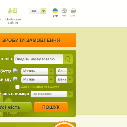
UAH
и
Особистий
кабінет
отелів:
ибуття
Місяць
День
виїзду
Місяць
День
Дата поїздки невідома
місць в номері
не вказано