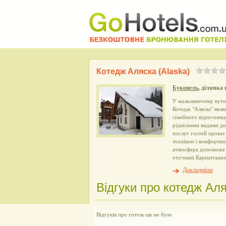
Котедж Аляска (Alaska)
Буковель
, ділянка 
У мальовничому куточ
Котедж "Аляска" явля
сімейного відпочинку
рідкісними видами де
послуг гостей прока
технікою і комфортни
атмосфера допоможе г
оточенні Карпатських
Докладніше
Відгуки про котедж Аля
Відгуків про готель ще не було