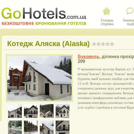
Головна
Анонси
сторінка
події
Котедж Аляска (Alaska)
Буковель
,
ділянка прохі
299
У мальовничому куточку Карпат, в с.
котедж"Аляска". Котедж "Аляска" явля
будинок, який ідеально підійде для сі
12 осіб. Котедж оточує мальовничий са
створюють ідеальну ауру для умиротво
прокат лижного спорядження. Котедж
технікою і комфортними меблями для 
домашня атмосфера допоможе гостям к
усіх турбот і проблем в оточенні Карп