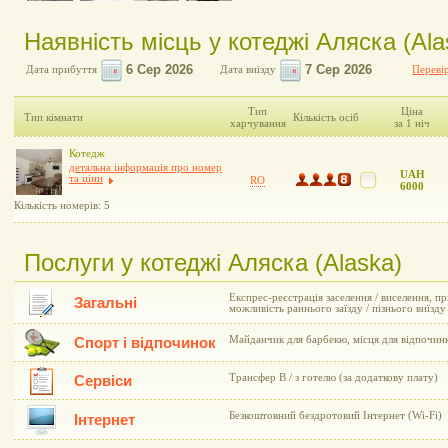
Наявність місць у котеджі Аляска (Ala
Дата прибуття
Дата виїзду
Перевір
Тип
Ціна
Тип кімнати
Кількість осіб
харчування
за 1 ніч
Котедж
детальна інформація про номер
UAH
та ціни
RO
6000
Кількість номерів: 5
Послуги у котеджі Аляска (Alaska)
Експрес-реєстрація заселення / виселення, пр
Загальні
можливість раннього заїзду / пізнього виїзд
Майданчик для барбекю, місця для відпочин
Спорт і відпочинок
Трансфер В / з готелю (за додаткову плату)
Сервіси
Безкоштовний бездротовий Інтернет (Wi-Fi)
Інтернет