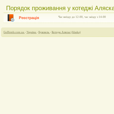
Порядок проживання у котеджі Аляска
Час виїзду до 12-00, час заїзду з 14-00
Реєстрація
GoHotels.com.ua
›
Україна
›
Буковель
›
Котедж Аляска (Alaska)