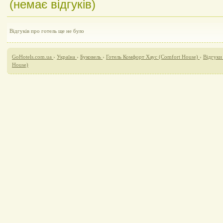
(немає відгуків)
Відгуків про готель ще не було
GoHotels.com.ua
›
Україна
›
Буковель
›
Готель Комфорт Хаус (Comfort House)
›
Відгуки
House)