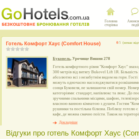
Головна
Анонси
сторінка
події
Готель Комфорт Хаус (Comfort House)
0
/5
(немає відг
Буковель
, Урочище Вишня 278
Готель комфортного рівня "Комфорт Хаус" знаход
300 метрів від витягу Bukovel Lift 1R. Більшість
абсолютно всі з незабутнім видом на гори. Гост
можуть одночасно насолоджуватися розкішними 
сонця Буковеля, не залишаючи свій номер. Номе
категоріями: стандарт, напівлюкс та люкс. До по
зручними спальними місцями, шафою, телевізоро
власною ванною кімнатою з душем. Гостям "Ком
рушники та постільна білизна. Поблизу готелю є 
кафе, де можна смачно поїсти. Також на території
Докладніше
Відгуки про готель Комфорт Хаус (Com