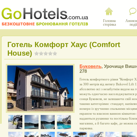
Головна
Анонси
сторінка
події
Готель Комфорт Хаус (Comfort
House)
Буковель
,
Урочище Виш
278
Готель комфортного рівня "Комфорт Ха
за 300 метрів від витягу Bukovel Lift 
абсолютно всі з незабутнім видом на 
можуть одночасно насолоджуватися р
сонця Буковеля, не залишаючи свій н
такими категоріями: стандарт, напівлю
номери із зручними спальними місцям
екраном та власною ванною кімнатою 
надаються рушники та постільна білиз
магазини, а й багато кафе, де можна с
парковка.