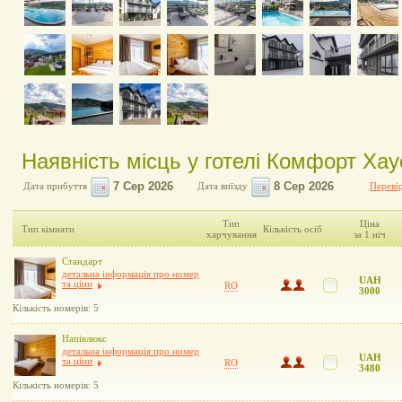
Наявність місць у готелі Комфорт Хау
Дата прибуття
Дата виїзду
Перевір
Тип
Ціна
Тип кімнати
Кількість осіб
харчування
за 1 ніч
Стандарт
детальна інформація про номер
UAH
та ціни
RO
3000
Кількість номерів: 5
Напівлюкс
детальна інформація про номер
UAH
та ціни
RO
3480
Кількість номерів: 5