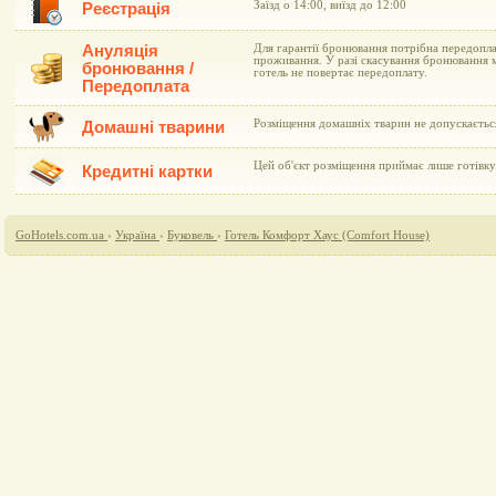
Заїзд о 14:00, виїзд до 12:00
Реєстрація
Ануляція
Для гарантії бронювання потрібна передопла
проживання. У разі скасування бронювання 
бронювання /
готель не повертає передоплату.
Передоплата
Розміщення домашніх тварин не допускаєтьс
Домашні тварини
Цей об'єкт розміщення приймає лише готівку
Кредитні картки
GoHotels.com.ua
›
Україна
›
Буковель
›
Готель Комфорт Хаус (Comfort House)