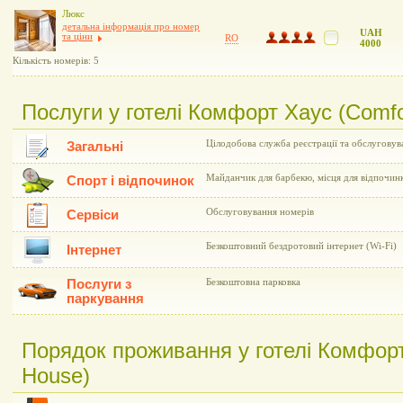
Люкс
детальна інформація про номер
UAH
та ціни
RO
4000
Кількість номерів: 5
Послуги у готелі Комфорт Хаус (Comfo
Цілодобова служба реєстрації та обслуговув
Загальні
Майданчик для барбекю, місця для відпочин
Спорт і відпочинок
Обслуговування номерів
Сервіси
Безкоштовний бездротовий інтернет (Wi-Fi)
Інтернет
Послуги з
Безкоштовна парковка
паркування
Порядок проживання у готелі Комфорт
House)