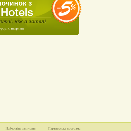
починок з
нижчі, ніж в готелі
урортні напрями
Найчастіші запитання
Партнерська програма