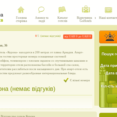
Головна
Анонси та
Каталог
Відпочинок з
Наші контакт
сторінка
події
готелів
GoHotels
0
/5
(немає відгуків)
від UAH 0 до UAH 0
ая, 36
тель «Корона» находится в 200 метрах от пляжа Аркадия. Апарт-
Пошук г
оим гостям просторные номера оснащенные системой
сейфом, телевизором с плоским экраном со спутниковыми каналами и
 территории отеля расположены бассейн и большой спа-салон,
Дата пр
тителям расслабиться после насыщенного дня. При апарт-отеле есть
Дата 
 гостям предложат разнообразные интернациональные блюда.
Є вільні номери
Кіл-сть 
на (немає відгуків)
›
Відгуки про готель Корона