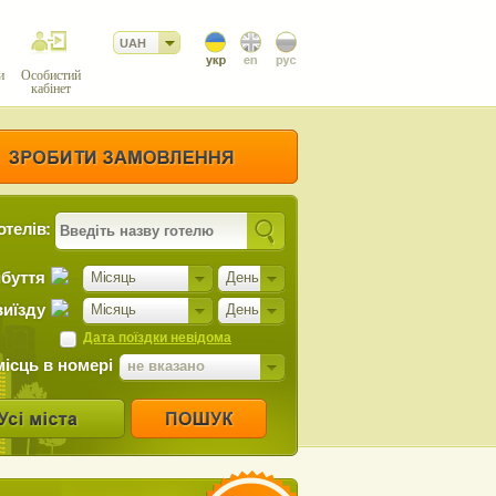
UAH
и
Особистий
кабінет
отелів:
ибуття
Місяць
День
виїзду
Місяць
День
Дата поїздки невідома
місць в номері
не вказано