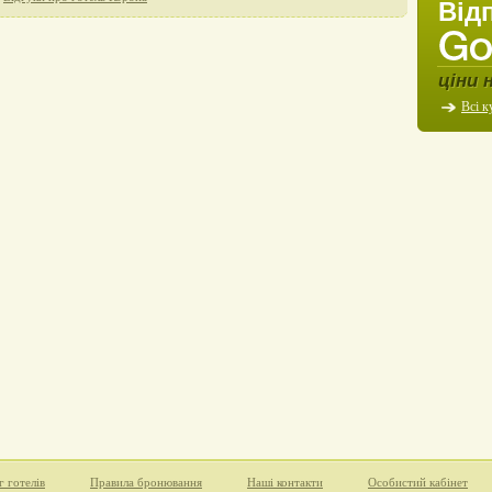
Від
ціни 
Всі к
г готелів
Правила бронювання
Наші контакти
Особистий кабінет