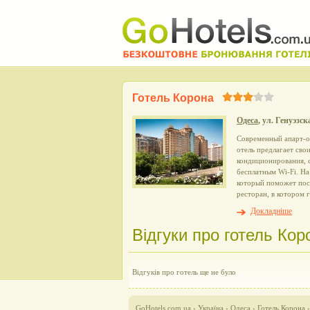
Готель Корона
Одеса
, ул. Генуэзск
Современный апарт-о
отель предлагает св
кондиционирования, 
бесплатным Wi-Fi. На
который поможет посе
ресторан, в котором
Докладніше
Відгуки про готель Коро
Відгуків про готель ще не було
GoHotels.com.ua
›
Україна
›
Одеса
›
Готель Корона