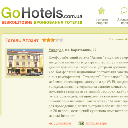
Головна
Анонси
сторінка
події
0
/5
(немає ві
Готель Атлант
Ужгород
, пл. Корятовича, 27
Комфортабельний готель "Атлант" є однією з пер
місцерозташування в центрі міста, поруч з визн
адміністративним і торговим центрами дозволяє 
час. Комфортний відпочинок постояльців забезпе
рівня комфортності - "стандарт", "напівлюкс" і "
меблями, телевізором, доступом до Wi-Fi, кондиц
холодильником, телефоном та ванною кімнатою. 
можливість відвідати затишний ресторан, кав'яр
готелі. Для людей, які приїхали на власному авто
безкоштовна парковка. Також готель "Атлант" пр
для проведення ділових зустрічей або конференій
на 20 персон, оснащений сучасною комп'ютерно
мережі Інтернет.
Докладніше
Готель на карті