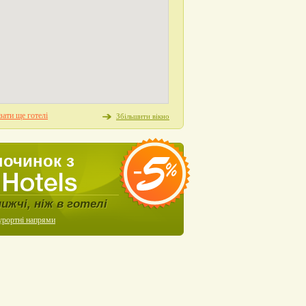
ати ще готелі
Збільшити вікно
починок з
нижчі, ніж в готелі
урортні напрями