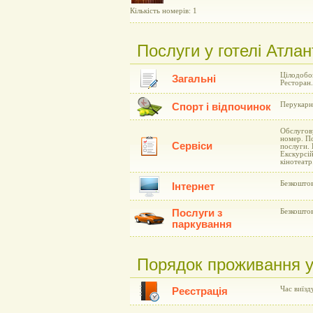
Кількість номерів: 1
Послуги у готелі Атлан
Цілодобов
Загальні
Ресторан.
Перукарн
Спорт і відпочинок
Обслугов
номер. По
Сервіси
послуги. 
Екскурсій
кінотеатр
Безкоштов
Інтернет
Послуги з
Безкоштов
паркування
Порядок проживання у 
Час виїзду
Реєстрація