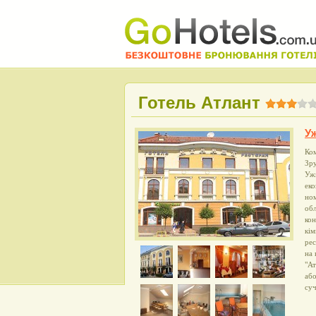
Готель Атлант
У
Ком
Зру
Ужг
еко
ном
обл
кон
кім
рес
на 
"Ат
або
суч