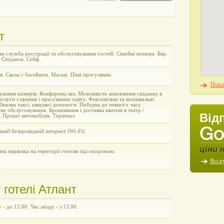
т
а служба реєстрації та обслуговування гостей. Сімейні номери. Бар.
 Сніданок. Сейф.
я. Сауна c басейном. Масаж. Піші прогулянки.
Показ
ування номерів. Конференц-зал. Можливість замовлення сніданку в
слуги з прання і прасуванню одягу. Факсимільні та копіювальні
Виклик таксі, швидкої допомоги. Побудка до певного часу.
не обслуговування. Бронювання і доставка квитків в театр /
Від
. Прокат автомобілів. Термінал.
ний безпровідний інтернет (Wi-Fi).
ціни 
на парковка на території готелю під охороною.
Всі к
готелі Атлант
 - до 12.00. Час заїзду - з 13.00.