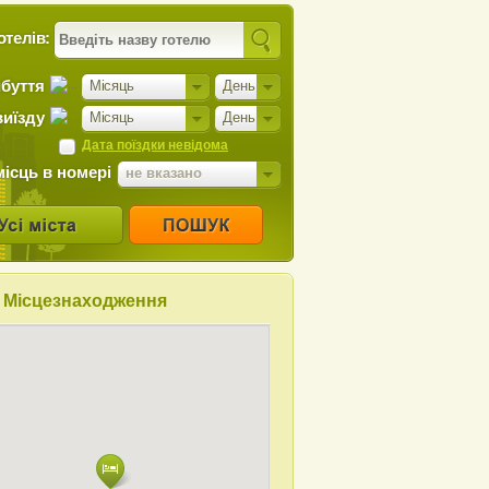
отелів:
ибуття
Місяць
День
виїзду
Місяць
День
Дата поїздки невідома
місць в номері
не вказано
Місцезнаходження