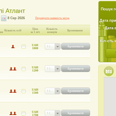
Пошук г
лі Атлант
Перевірити наявність місць
Дата пр
Дата 
Ціна
Кількість
Кількість осіб
Бронювання
ня
за 1 ніч
номерів
Кіл-сть 
UAH
Бронювати
1 (UAH 1000)
1000
UAH
Бронювати
1 (UAH 1200)
1200
UAH
Бронювати
1 (UAH 1500)
1500
UAH
Бронювати
1 (UAH 1700)
1700