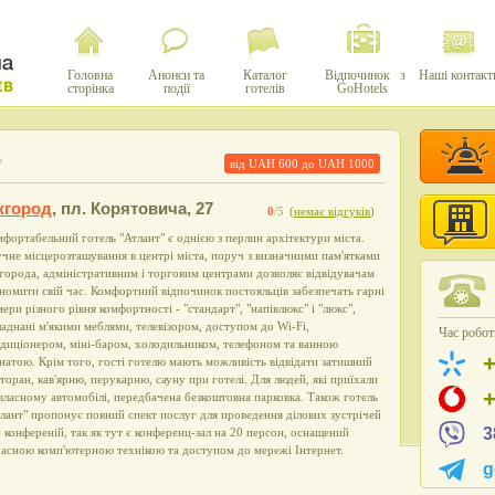
Головна
Анонси та
Каталог
Відпочинок з
Наші контакт
сторінка
події
готелів
GoHotels
від UAH
600
до UAH
1000
жгород
,
пл. Корятовича, 27
0
/5
(
немає відгуків
)
фортабельний готель "Атлант" є однією з перлин архітектури міста.
чне місцерозташування в центрі міста, поруч з визначними пам'ятками
орода, адміністративним і торговим центрами дозволяє відвідувачам
номити свій час. Комфортний відпочинок постояльців забезпечать гарні
ери різного рівня комфортності - "стандарт", "напівлюкс" і "люкс",
аднані м'якими меблями, телевізором, доступом до Wi-Fi,
Час роботи
диціонером, міні-баром, холодильником, телефоном та ванною
натою. Крім того, гості готелю мають можливість відвідати затишний
торан, кав'ярню, перукарню, сауну при готелі. Для людей, які приїхали
власному автомобілі, передбачена безкоштовна парковка. Також готель
лант" пропонує повний спект послуг для проведення ділових зустрічей
3
 конференій, так як тут є конференц-зал на 20 персон, оснащений
асною комп'ютерною технікою та доступом до мережі Інтернет.
g