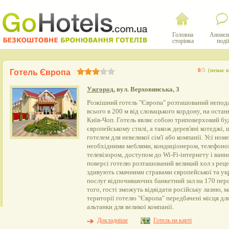
Головна
Анонси
сторінка
події
0
/5
(немає в
Готель Європа
Ужгород
, вул. Верховинська, 3
Розкішний готель "Європа" розташований неподал
всього в 200 м від словацького кордону, на оста
Київ-Чоп. Готель являє собою триповерховий бу
європейському стилі, а також дерев'яні котеджі,
готелем для невеликої сім'ї або компанії. Усі но
необхідними меблями, кондиціонером, телефоно
телевізором, доступом до Wi-Fi-інтернету і ва
поверсі готелю розташований великий хол з реце
здивують смачними стравами європейської та укр
послуг відпочиваючих банкетний зал на 170 персо
того, гості зможуть відвідати російську лазню, м
території готелю "Європа" передбачені місця дл
альтанки для великої компанії.
Докладніше
Готель на карті