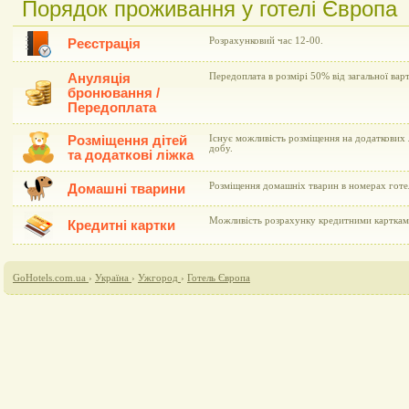
Порядок проживання у готелі Європа
Розрахунковий час 12-00.
Реєстрація
Ануляція
Передоплата в розмірі 50% від загальної вар
бронювання /
Передоплата
Розміщення дітей
Існує можливість розміщення на додаткових л
добу.
та додаткові ліжка
Розміщення домашніх тварин в номерах готе
Домашні тварини
Можливість розрахунку кредитними картками 
Кредитні картки
GoHotels.com.ua
›
Україна
›
Ужгород
›
Готель Європа