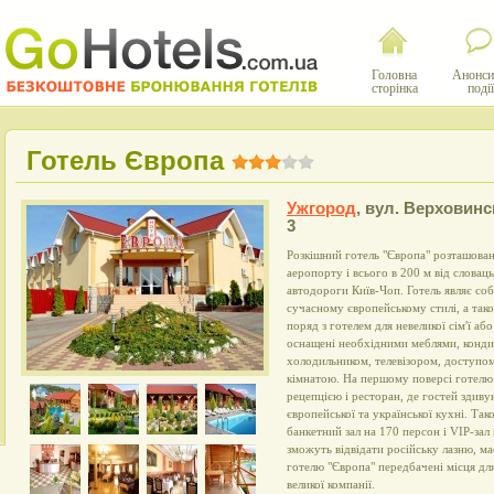
Головна
Анонси
сторінка
події
Готель Європа
Ужгород
,
вул. Верховинс
3
Розкішний готель "Європа" розташован
аеропорту і всього в 200 м від словац
автодороги Київ-Чоп. Готель являє с
сучасному європейському стилі, а тако
поряд з готелем для невеликої сім'ї аб
оснащені необхідними меблями, конди
холодильником, телевізором, доступом
кімнатою. На першому поверсі готелю
рецепцією і ресторан, де гостей здив
європейської та української кухні. Та
банкетний зал на 170 персон і VIP-зал 
зможуть відвідати російську лазню, ма
готелю "Європа" передбачені місця для
великої компанії.