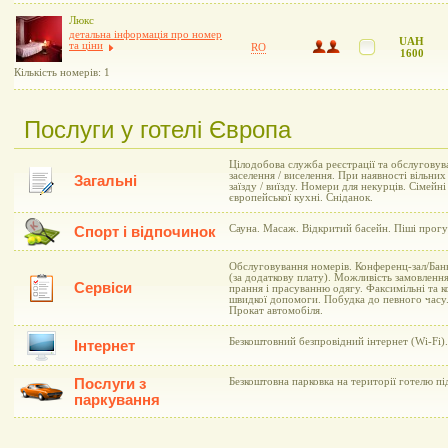
Люкс
детальна інформація про номер
UAH
та ціни
RO
1600
Кількість номерів: 1
Послуги у готелі Європа
Цілодобова служба реєстрації та обслуговув
заселення / виселення. При наявності вільни
Загальні
заїзду / виїзду. Номери для некурців. Сімейн
європейської кухні. Сніданок.
Сауна. Масаж. Відкритий басейн. Піші прогу
Спорт і відпочинок
Обслуговування номерів. Конференц-зал/Банк
(за додаткову плату). Можливість замовлення
Сервіси
прання і прасуванню одягу. Факсимільні та к
швидкої допомоги. Побудка до певного часу.
Прокат автомобіля.
Безкоштовний безпровідний інтернет (Wi-Fi).
Інтернет
Послуги з
Безкоштовна парковка на території готелю п
паркування