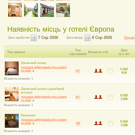
Наявність місць у готелі Європа
Дата прибуття
Дата виїзду
Перевір
Тип
Ціна
Тип кімнати
Кількість осіб
харчування
за 1 ніч
Двомісний номер
детальна інформація про номер
UAH
та ціни
RO
950
Кількість номерів: 1
Двомісний номер (дерев'яний
котедж)
UAH
детальна інформація про номер
RO
1200
та ціни
Кількість номерів: 1
Напівлюкс
детальна інформація про номер
UAH
та ціни
BB
1500
Кількість номерів: 1