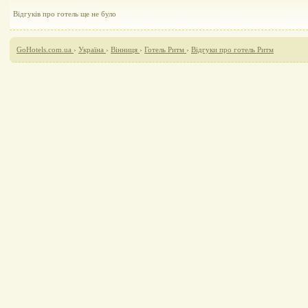
Відгуків про готель ще не було
GoHotels.com.ua
›
Україна
›
Вінниця
›
Готель Ритм
›
Відгуки про готель Ритм