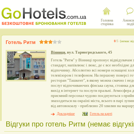
Головна
Анонси
сторінка
події
0
/5
(немає ві
Готель Ритм
Вінниця
, вул. Тарногродського, 45
Готель "Ритм" у Вінниці пропонує відвідувачам 
стандарт, напівлюкс і люкс, де є все необхідне 
відпочинку. Абсолютно всі номери оснащені хо
телевізором і телефоном. На першому поверсі г
ресторан "Ташкент", в якому можна смачно і нед
послуг відпочиваючих фінська сауна, стоянка для
вихід в інтернет та послуги пральні. Атмосфера
приємний персонал чудово поєднуються з прийн
знаходиться на окраїні міста, всього в парі зупин
від автовокзалу - приблизно 20 хвилин на маршр
Докладніше
Готель на карті
Відгуки про готель Ритм (немає відгукі