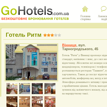
Головна
Анонси
сторінка
події
Готель Ритм
Вінниця
,
вул.
Тарногродського, 45
Готель "Ритм" у Вінниці пропонує від
стандарт, напівлюкс і люкс, де є все 
відпочинку. Абсолютно всі номери ос
кондиціонером, телевізором і телефон
розташовується ресторан "Ташкент", 
харчуватись. Також до послуг відпочи
автомобілів, конференц-зал, вихід в ін
Атмосфера домашнього затишку і при
з прийнятними цінами. Готель знаходить
зупинок від залізничного вокзалу, від
на маршрутному таксі.