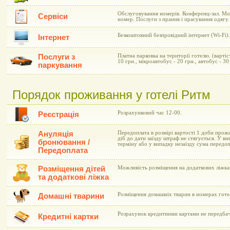
Обслуговування номерів. Конференц-зал. Мо
Сервіси
номер. Послуги з прання і прасування одягу.
Безкоштовний безпровідний інтернет (Wi-Fi).
Інтернет
Послуги з
Платна парковка на території готелю. (вартіс
10 грн., мікроавтобус - 20 грн., автобус - 30
паркування
Порядок проживання у готелі Ритм
Розрахунковий час 12-00.
Реєстрація
Ануляція
Передоплата в розмірі вартості 1 доби прожи
діб до дати заїзду штраф не стягується. У ви
бронювання /
терміну або у випадку незаїзду сума передоп
Передоплата
Розміщення дітей
Можливість розміщення на додаткових ліжках
та додаткові ліжка
Розміщення домашніх тварин в номерах готе
Домашні тварини
Розрахунок кредитними картами не передба
Кредитні картки