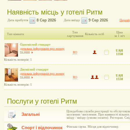
Наявність місць у готелі Ритм
Дата прибуття
Дата виїзду
Перевір
Тип
Ціна
Тип кімнати
Кількість осіб
харчування
за 1 ніч
Одномісний стандарт
детальна інформація про номер
UAH
та ціни
RO
1350
Кількість номерів: 1
Двомісний стандарт
детальна інформація про номер
UAH
та ціни
RO
1550
Кількість номерів: 1
Послуги у готелі Ритм
Цілодобова служба реєстрації та обслуговув
Загальні
заселення / виселення. При наявності вільни
заїзду / виїзду (умови оплати). Ресторан. Сні
Фінська сауна. Місця для відпочинку.
Спорт і відпочинок