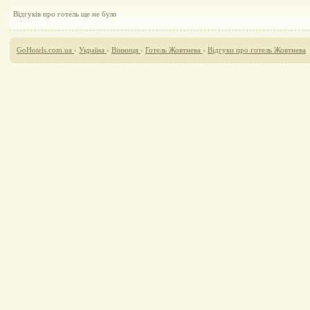
Відгуків про готель ще не було
GoHotels.com.ua
›
Україна
›
Вінниця
›
Готель Жовтнева
›
Відгуки про готель Жовтнева