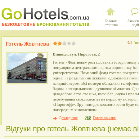
Головна
Анонси
сторінка
події
0
/5
(не
Готель Жовтнева
Вінниця
, вул. Пирогова, 2
Готель «Жовтнева» розташована в історичному ц
популярним центральним парком відпочинку ім. 
університетом. Номерний фонд готелю представ
однієї і з роздільними ліжками, однокімнатними
кондиціонером. Всі номери обладнані телефоном,
баром, холодильником і душовою кімнатою. До п
цілодобова авто-стоянка, кафе-бар, сауна і прал
перебування своїх клієнтів на першому поверсі
«Пирогофф». Зручним для кожного гостя буде мо
попереднім замовленням.
Докладніше
Готель на карті
Відгуки про готель Жовтнева (немає ві