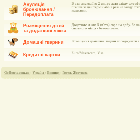
Ануляція
В разі ануляції за 2 дні до дати заїзду штраф 
пізніше за цей термін або в разі не заїзду ст
бронювання /
мешкання.
Передоплата
Розміщення дітей
Додаткове ліжко 5 (п'ять) євро на добу. За н
спального місця - безкоштовно.
та додаткові ліжка
Розміщення домашніх тварин погоджувати з 
Домашні тварини
Euro/Mastercard, Visa
Кредитні картки
GoHotels.com.ua
›
Україна
›
Вінниця
›
Готель Жовтнева