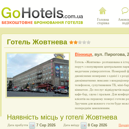
Головна
Анонси
сторінка
події
Готель Жовтнева
Вінниця
,
вул. Пирогова, 
Готель «Жовтнева» розташована в істо
поруч з популярним центральним парко
медичним університетом. Номерний ф
двомісними номерами з однієї і з роз
двокімнатними люксами з кондиціонер
телефоном, супутниковим ТБ, міні-ба
кімнатою. До послуг відвідувачів нада
кафе-бар, сауна і пральня. Для комфо
клієнтів на першому поверсі готелю 
Зручним для кожного гостя буде можли
попереднім замовленням.
Наявність місць у готелі Жовтнева
Дата прибуття
Дата виїзду
Перевір