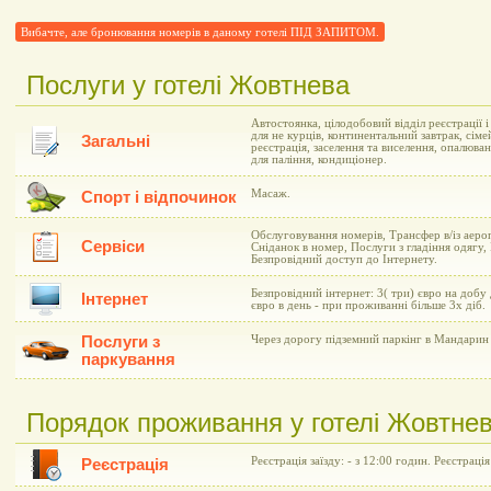
Вибачте, але бронювання номерів в даному готелі ПІД ЗАПИТОМ.
Послуги у готелі Жовтнева
Автостоянка, цілодобовий відділ реєстрації 
для не курців, континентальний завтрак, сіме
Загальні
реєстрація, заселення та виселення, опалюва
для паління, кондиціонер.
Масаж.
Спорт і відпочинок
Обслуговування номерів, Трансфер в/із аеро
Сервіси
Сніданок в номер, Послуги з гладіння одягу,
Безпровідний доступ до Інтернету.
Безпровідний інтернет: 3( три) євро на добу
Інтернет
євро в день - при проживанні більше 3х діб.
Послуги з
Через дорогу підземний паркінг в Мандарин 
паркування
Порядок проживання у готелі Жовтне
Реєстрація заїзду: - з 12:00 годин. Реєстрація
Реєстрація