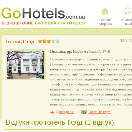
Головна
Анонси
сторінка
події
3.6
/5
(1
Готель Голд
Полтава
, пр. Первомайський, 17-Б
Невеликий комфортабельний готель Голд розташо
Полтава, в оточенні музеїв, галерей і культурно
вибір клієнтів надаються номери 2 категорій - о
номери категорії "стандарт" і фешенебельні дво
з номерів готелю обладнаний кондиціонером, хо
телефоном і міні-баром. Для повноцінного відп
відвідування піцерії і кафе з літнім майданчико
відвідувачі зможуть скуштувати вишукані страви 
також насолодитися широким вибором піц на буд
перегляду спортивних чемпіонатів в готелі пере
Докладніше
Готель на карті
Відгуки про готель Голд (1 відгук)