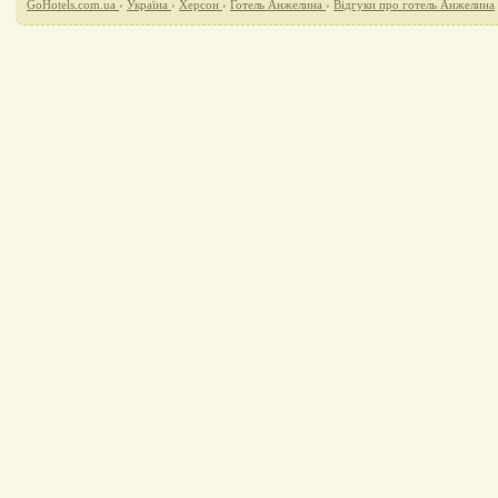
GoHotels.com.ua
›
Україна
›
Херсон
›
Готель Анжелина
›
Відгуки про готель Анжелина