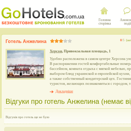
Головна
Анонси
сторінка
події
0
/5
(не
Готель Анжелина
Херсон
, Привокзальная площадь, 1
Удобно расположена в самом центре Херсона ую
В распоряжении гостей комфортабельные номера
бассейном, комната отдыха с мягкой мебелью, п
выбором блюд украинской и европейской кухни,
а также собственный кондитерский цех. Гостини
туристов, желающих познакомиться с городом, т
Докладніше
Відгуки про готель Анжелина (немає ві
Відгуків про готель ще не було