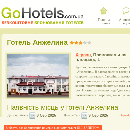
Головна
Анонси
сторінка
події
Готель Анжелина
Херсон
,
Привокзальная
площадь, 1
Удобно расположена в самом центре 
«Анжелина». В распоряжении гостей 
современная сауна с бассейном, комна
прекрасное кафе с интересным выборо
кухни, просторные банкетные залы, а
цех. Гостиница чудесно подойдет как
познакомиться с городом, так и для з
Наявність місць у готелі Анжелина
Дата прибуття
Дата виїзду
Перевір
Вибачте, але бронювання номерів в даному готелі ПІД ЗАПИТОМ.