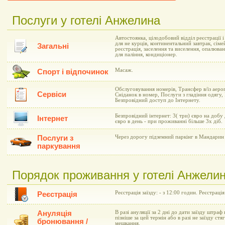
Послуги у готелі Анжелина
Автостоянка, цілодобовий відділ реєстрації 
для не курців, континентальний завтрак, сіме
Загальні
реєстрація, заселення та виселення, опалюва
для паління, кондиціонер.
Масаж.
Спорт і відпочинок
Обслуговування номерів, Трансфер в/із аеро
Сервіси
Сніданок в номер, Послуги з гладіння одягу,
Безпровідний доступ до Інтернету.
Безпровідний інтернет: 3( три) євро на добу
Інтернет
євро в день - при проживанні більше 3х діб.
Послуги з
Через дорогу підземний паркінг в Мандарин 
паркування
Порядок проживання у готелі Анжели
Реєстрація заїзду: - з 12:00 годин. Реєстрація
Реєстрація
Ануляція
В разі ануляції за 2 дні до дати заїзду штраф 
пізніше за цей термін або в разі не заїзду ст
бронювання /
мешкання.