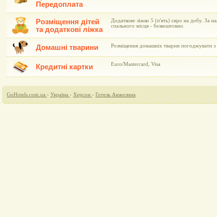
Передоплата
Розміщення дітей
Додаткове ліжко 5 (п'ять) євро на добу. За н
спального місця - безкоштовно.
та додаткові ліжка
Розміщення домашніх тварин погоджувати з 
Домашні тварини
Euro/Mastercard, Visa
Кредитні картки
GoHotels.com.ua
›
Україна
›
Херсон
›
Готель Анжелина