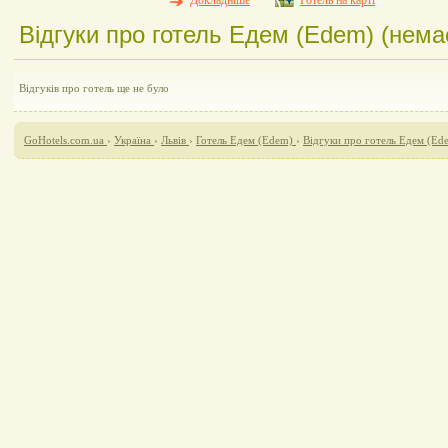
Докладніше
Готель на карті
Відгуки про готель Едем (Edem) (немає
Відгуків про готель ще не було
GoHotels.com.ua
›
Україна
›
Львів
›
Готель Едем (Edem)
›
Відгуки про готель Едем (Ed