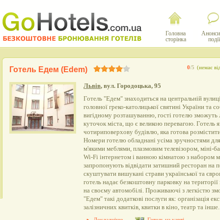
Головна
Анонси
сторінка
події
0
/5
(немає ві
Готель Едем (Edem)
Львів
, вул. Городоцька, 95
Готель "Едем" знаходиться на центральній вулиці
головної греко-католицької святині України та 
вигідному розташуванню, гості готелю зможуть л
куточок міста, що є великою перевагою. Готель 
чотириповерхову будівлю, яка готова розмістити
Номери готелю обладнані усіма зручностями для
м'якими меблями, плазмовим телевізором, міні-б
Wi-Fi інтернетом і ванною кімнатою з набором м
запропонують відвідати затишний ресторан на п
скуштувати вишукані страви української та європ
готель надає безкоштовну парковку на території 
на своєму автомобілі. Проживаючі з легкістю зм
"Едем" такі додаткові послуги як: організація ек
залізничних квитків, квитки в кіно, театр та інше.